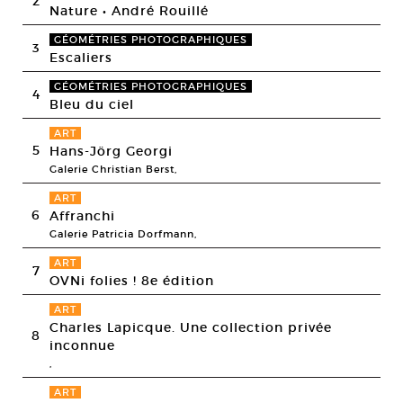
2
Nature • André Rouillé
GÉOMÉTRIES PHOTOGRAPHIQUES
3
Escaliers
GÉOMÉTRIES PHOTOGRAPHIQUES
4
Bleu du ciel
ART
5
Hans-Jörg Georgi
Galerie Christian Berst,
ART
6
Affranchi
Galerie Patricia Dorfmann,
ART
7
OVNi folies ! 8e édition
ART
Charles Lapicque. Une collection privée
8
inconnue
,
ART