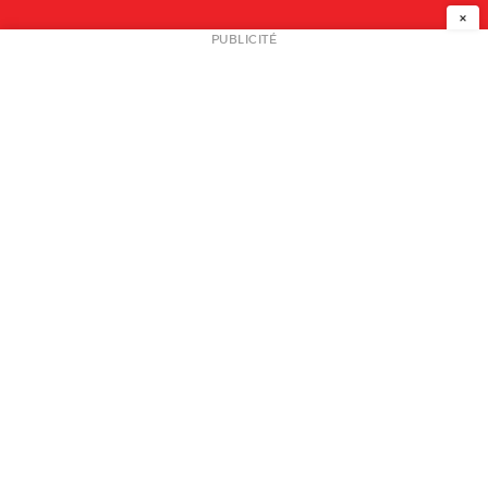
×
NEWSLETTER
PUBLICITÉ
L
A PROPOS
PLAN MEDIA
PARTENAIRES
CONTACT
© 2026 copyright