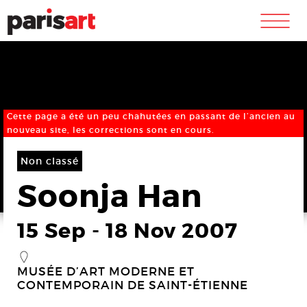
m
Cette page a été un peu chahutées en passant de l’ancien au
nouveau site, les corrections sont en cours.
Non classé
Soonja Han
15 Sep
-
18 Nov 2007
_
MUSÉE D’ART MODERNE ET
CONTEMPORAIN DE SAINT-ÉTIENNE