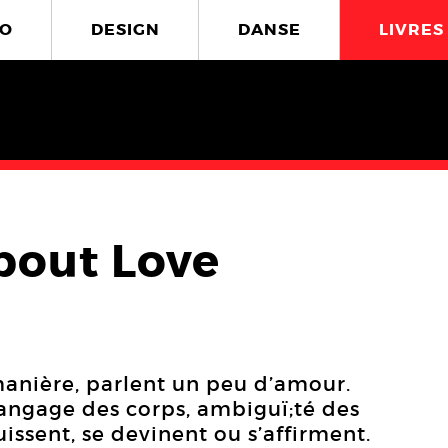
O
DESIGN
DANSE
LIVRES
bout Love
 manière, parlent un peu d’amour.
langage des corps, ambiguï;té des
uissent, se devinent ou s’affirment.