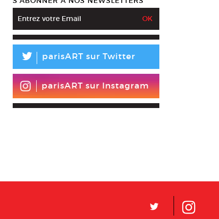
S’ABONNER À NOS NEWSLETTERS
L
parisART sur Twitter
parisART sur Instagram
L