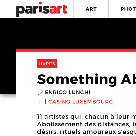
ART
PHOT
LIVRES
Something A
ENRICO LUNGHI
P
CASINO LUXEMBOURG
S
11 artistes qui, chacun à leur
Abolissement des distances, 
désirs, rituels amoureux s’esq