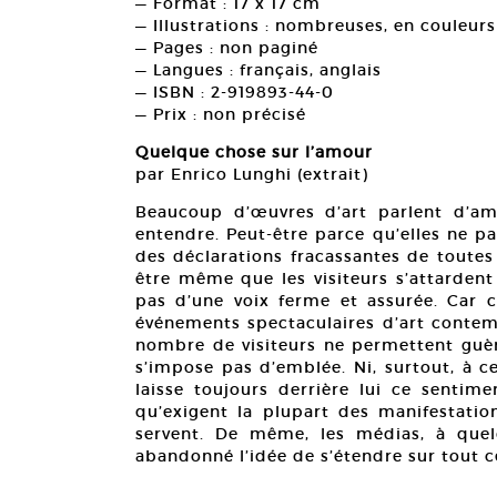
— Format : 17 x 17 cm
— Illustrations : nombreuses, en couleurs
— Pages : non paginé
— Langues : français, anglais
— ISBN : 2-919893-44-0
— Prix : non précisé
Quelque chose sur l’amour
par Enrico Lunghi (extrait)
Beaucoup d’œuvres d’art parlent d’am
entendre. Peut-être parce qu’elles ne p
des déclarations fracassantes de toutes 
être même que les visiteurs s’attarden
pas d’une voix ferme et assurée. Car 
événements spectaculaires d’art contem
nombre de visiteurs ne permettent guère
s’impose pas d’emblée. Ni, surtout, à c
laisse toujours derrière lui ce sentime
qu’exigent la plupart des manifestati
servent. De même, les médias, à quel
abandonné l’idée de s’étendre sur tout c