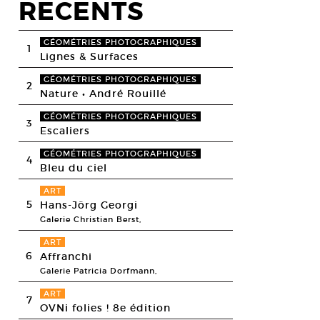
RECENTS
GÉOMÉTRIES PHOTOGRAPHIQUES
1
Lignes & Surfaces
GÉOMÉTRIES PHOTOGRAPHIQUES
2
Nature • André Rouillé
GÉOMÉTRIES PHOTOGRAPHIQUES
3
Escaliers
GÉOMÉTRIES PHOTOGRAPHIQUES
4
Bleu du ciel
ART
5
Hans-Jörg Georgi
Galerie Christian Berst,
ART
6
Affranchi
Galerie Patricia Dorfmann,
ART
7
OVNi folies ! 8e édition