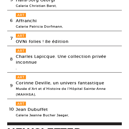
Hans-Jörg Georgi
Galerie Christian Berst,
ART
6
Affranchi
Galerie Patricia Dorfmann,
ART
7
OVNi folies ! 8e édition
ART
Charles Lapicque. Une collection privée
8
inconnue
,
ART
Corinne Deville, un univers fantastique
9
Musée d’Art et d’Histoire de l’Hôpital Sainte-Anne
(MAHHSA),
ART
10
Jean Dubuffet
Galerie Jeanne Bucher Jaeger,