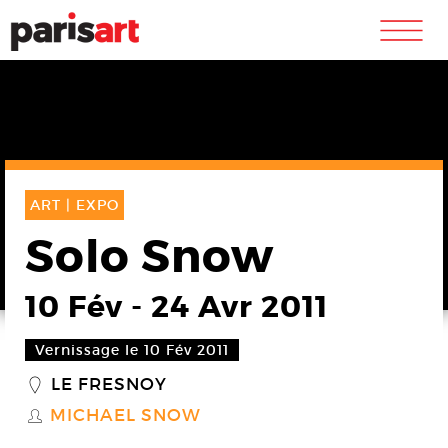
m
ART |
EXPO
Solo Snow
10 Fév
-
24 Avr 2011
Vernissage le 10 Fév 2011
LE FRESNOY
_
MICHAEL SNOW
S