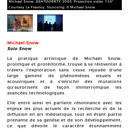
Michael Snow,
SSHTOORRTY,
2005. Projection vidéo. 1’45".
bou
Courtesy Le Fresnoy, Tourcoing, © Michael Snow.
Cou
Michael Snow
Solo Snow
La pratique artistique de Michael Snow,
prolifique et protéiforme, trouve à se réinventer à
travers l’exploration sans cesse rejouée d’une
large gamme de phénomènes visuels et
acoustiques et à s’enrichir des mutations
qu’autorisent de façon ininterrompue les
avancées technologiques.
Elle entre ainsi en parfaite résonnance avec les
enjeux les plus actuels de la recherche et de la
diffusion en art médiatique, tout en étant partie
prenante de sa genèse et de son développement,
ce que dévoile le caractère étonnamment