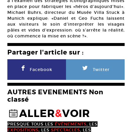
à l’examen des stratégies iconographiques mises
en place pour fabriquer les «héros d’aujourd’hui».
Michael Buhrs, directeur du Musée Villa Stuck à
Munich explique: «Daniel et Geo Fuchs laissent
aux visiteurs le soin d’interpréter les visages
pâles et vides d’expression: où s’arrête la réalité,
où commence la mise en scène ?».
Partager l'article sur :
F
L
Facebook
Twitter
AUTRES EVENEMENTS Non
classé
ALLER
&
VOIR
@
PRESQUE TOUS LES
ÉVÈNEMENTS
, LES
EXPOSITIONS
, LES
SPECTACLES
, LES