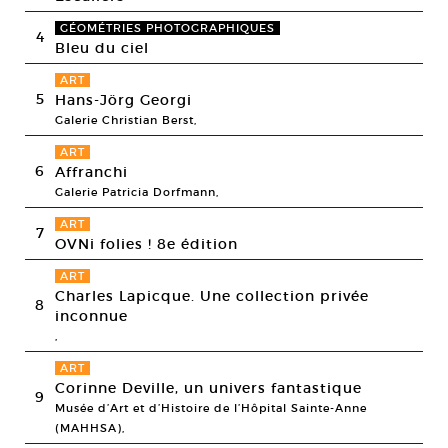
GÉOMÉTRIES PHOTOGRAPHIQUES
4
Bleu du ciel
ART
5
Hans-Jörg Georgi
Galerie Christian Berst,
ART
6
Affranchi
Galerie Patricia Dorfmann,
ART
7
OVNi folies ! 8e édition
ART
Charles Lapicque. Une collection privée
8
inconnue
,
ART
Corinne Deville, un univers fantastique
9
Musée d’Art et d’Histoire de l’Hôpital Sainte-Anne
(MAHHSA),