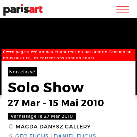
m
Cette page a été un peu chahutées en passant de l’ancien au
nouveau site, les corrections sont en cours.
Non classé
Solo Show
27 Mar
-
15 Mai 2010
Vernissage le 27 Mar 2010
MAGDA DANYSZ GALLERY
_
GEO FUCHS
DANIEL FUCHS
S