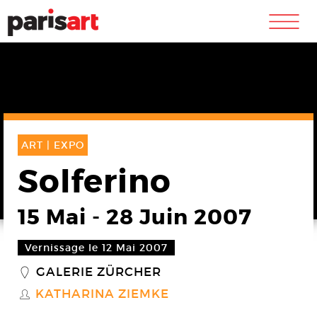
m
ART |
EXPO
Solferino
15 Mai
-
28 Juin 2007
Vernissage le 12 Mai 2007
GALERIE ZÜRCHER
_
KATHARINA ZIEMKE
S