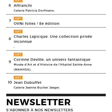
ART
6
Affranchi
Galerie Patricia Dorfmann,
ART
7
OVNi folies ! 8e édition
ART
Charles Lapicque. Une collection privée
8
inconnue
,
ART
Corinne Deville, un univers fantastique
9
Musée d’Art et d’Histoire de l’Hôpital Sainte-Anne
(MAHHSA),
ART
10
Jean Dubuffet
Galerie Jeanne Bucher Jaeger,
NEWSLETTER
S’ABONNER À NOS NEWSLETTERS