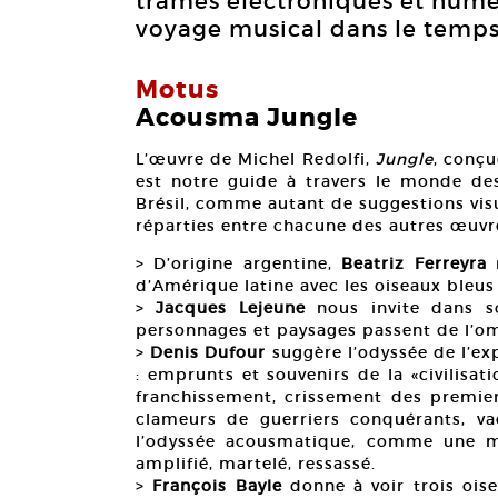
trames électroniques et numé
voyage musical dans le temps e
Motus
Acousma Jungle
L’œuvre de Michel Redolfi,
Jungle
, conçu
est notre guide à travers le monde de
Brésil, comme autant de suggestions visu
réparties entre chacune des autres œuv
> D’origine argentine,
Beatriz Ferreyra
n
d’Amérique latine avec les oiseaux bleus 
>
Jacques Lejeune
nous invite dans so
personnages et paysages passent de l’om
>
Denis Dufour
suggère l’odyssée de l’exp
: emprunts et souvenirs de la «civilisa
franchissement, crissement des premiers
clameurs de guerriers conquérants, v
l’odyssée acousmatique, comme une m
amplifié, martelé, ressassé.
>
François Bayle
donne à voir trois oise