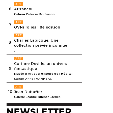
ART
6
Affranchi
Galerie Patricia Dorfmann,
ART
7
OVNi folies ! 8e édition
ART
Charles Lapicque. Une
8
collection privée inconnue
,
ART
Corinne Deville, un univers
9
fantastique
Musée d’Art et d’Histoire de l’Hôpital
Sainte-Anne (MAHHSA),
ART
10
Jean Dubuffet
Galerie Jeanne Bucher Jaeger,
NEWSLETTER