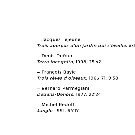
— Jacques Lejeune
Trois aperçus d’un jardin qui s’éveille
, e
— Denis Dufour
Terra Incognita
, 1998, 25’42
— François Bayle
Trois rêves d’oiseaux
, 1963-71, 9’58
— Bernard Parmegiani
Dedans-Dehors
, 1977, 22’24
— Michel Redolfi
Jungle
, 1991, 64’17