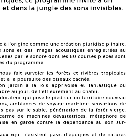
riques, ce programme invite à un
t dans la jungle des sons invisibles.
e à l’origine comme une création pluridisciplinaire,
s sons et des images acoustiques enregistrées au
elles par le sonore dont les 80 courtes pièces sont
res du programme.
ous fait survoler les forêts et rivières tropicales
et à la poursuite des oiseaux cachés.
n jardin à la fois apprivoisé et fantastique où
bre au jour, de l’effleurement au chahut.
lorateur qui pose le pied sur un territoire nouveau
tion», ambiances de voyage maritime, sensations de
 pas sur le sable, pénétration de la forêt vierge,
acarme de machines dévastatrices, métaphore de
ise en garde contre la dépendance au son sur-
aux «qui n’existent pas», d’époques et de natures