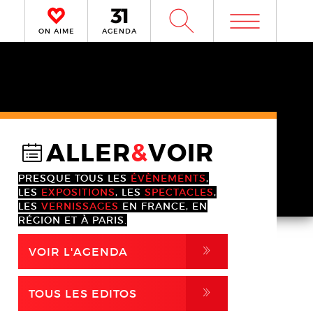
m
W
ON AIME
AGENDA
ALLER
&
VOIR
@
PRESQUE TOUS LES
ÉVÈNEMENTS
,
LES
EXPOSITIONS
, LES
SPECTACLES
,
LES
VERNISSAGES
EN FRANCE, EN
RÉGION ET À PARIS.
,
VOIR L'AGENDA
,
TOUS LES EDITOS