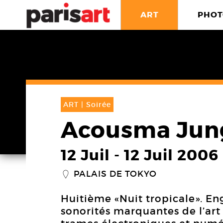
ART
PHOT
ART |
Soirée
Acousma Jung
12 Juil
-
12 Juil 2006
PALAIS DE TOKYO
_
Huitième «Nuit tropicale». En
sonorités marquantes de l’ar