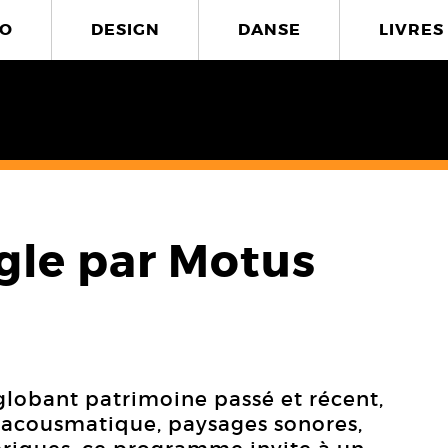
O
DESIGN
DANSE
LIVRES
le par Motus
globant patrimoine passé et récent,
t acousmatique, paysages sonores,