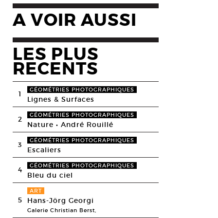
A VOIR AUSSI
LES PLUS
RECENTS
GÉOMÉTRIES PHOTOGRAPHIQUES
1
Lignes & Surfaces
GÉOMÉTRIES PHOTOGRAPHIQUES
2
Nature • André Rouillé
GÉOMÉTRIES PHOTOGRAPHIQUES
3
Escaliers
GÉOMÉTRIES PHOTOGRAPHIQUES
4
Bleu du ciel
ART
5
Hans-Jörg Georgi
Galerie Christian Berst,