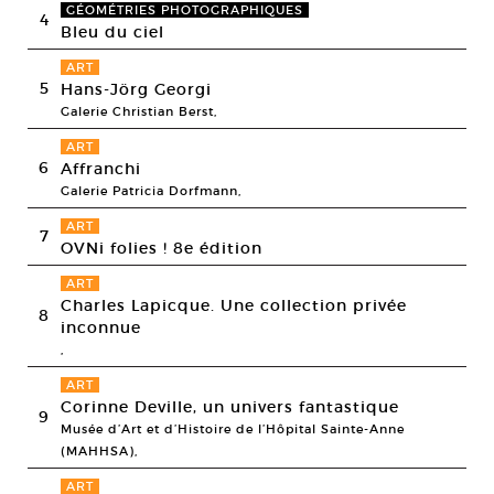
GÉOMÉTRIES PHOTOGRAPHIQUES
4
Bleu du ciel
ART
5
Hans-Jörg Georgi
Galerie Christian Berst,
ART
6
Affranchi
Galerie Patricia Dorfmann,
ART
7
OVNi folies ! 8e édition
ART
Charles Lapicque. Une collection privée
8
inconnue
,
ART
Corinne Deville, un univers fantastique
9
Musée d’Art et d’Histoire de l’Hôpital Sainte-Anne
(MAHHSA),
ART