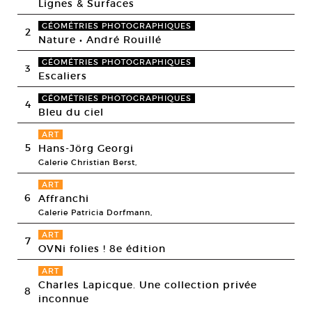
Lignes & Surfaces
GÉOMÉTRIES PHOTOGRAPHIQUES
2
Nature • André Rouillé
GÉOMÉTRIES PHOTOGRAPHIQUES
3
Escaliers
GÉOMÉTRIES PHOTOGRAPHIQUES
4
Bleu du ciel
ART
5
Hans-Jörg Georgi
Galerie Christian Berst,
ART
6
Affranchi
Galerie Patricia Dorfmann,
ART
7
OVNi folies ! 8e édition
ART
Charles Lapicque. Une collection privée
8
inconnue