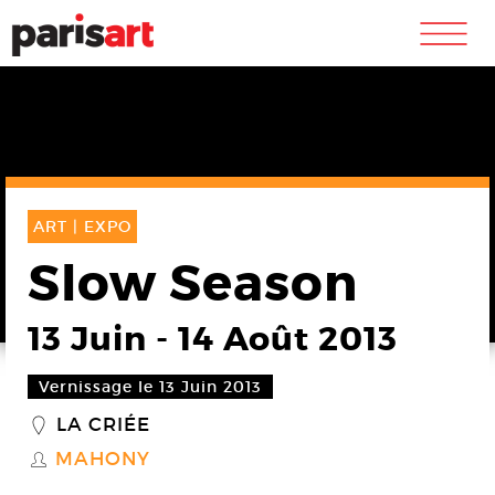
m
ART |
EXPO
Slow Season
13 Juin
-
14 Août 2013
Vernissage le 13 Juin 2013
LA CRIÉE
_
MAHONY
S