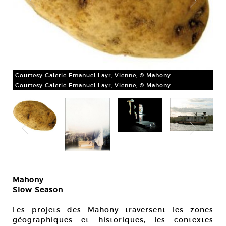
Courtesy Galerie Emanuel Layr, Vienne, © Mahony
Courtesy Galerie Emanuel Layr, Vienne, © Mahony
Mah
pap
Cou
Mahony
Slow Season
Les projets des Mahony traversent les zones
géographiques et historiques, les contextes