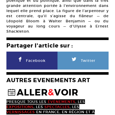
poétique et du politique, ainsi que dans la très
grande attention portée à l’environnement dans
lequel elle prend place. La figure de l’arpenteur y
est centrale, qu’il s’agisse du flâneur — de
Léopold Bloom à Walter Benjamin — ou du
voyageur au long cours — d’Ulysse à Ernest
Shackleton.
Partager l'article sur :
F
L
Facebook
Twitter
AUTRES EVENEMENTS ART
ALLER
&
VOIR
@
PRESQUE TOUS LES
ÉVÈNEMENTS
, LES
EXPOSITIONS
, LES
SPECTACLES
, LES
VERNISSAGES
EN FRANCE, EN RÉGION ET À