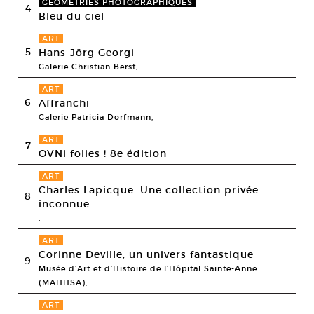
GÉOMÉTRIES PHOTOGRAPHIQUES
4
Bleu du ciel
ART
5
Hans-Jörg Georgi
Galerie Christian Berst,
ART
6
Affranchi
Galerie Patricia Dorfmann,
ART
7
OVNi folies ! 8e édition
ART
Charles Lapicque. Une collection privée
8
inconnue
,
ART
Corinne Deville, un univers fantastique
9
Musée d’Art et d’Histoire de l’Hôpital Sainte-Anne
(MAHHSA),
ART