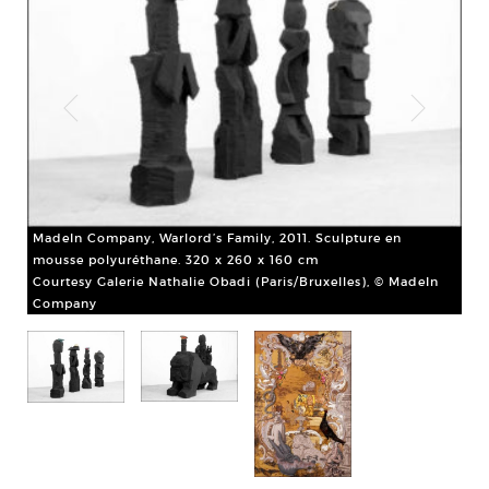
Mad
MadeIn Company, Warlord’s Family, 2011. Sculpture en
Scu
mousse polyuréthane. 320 x 260 x 160 cm
Cou
Courtesy Galerie Nathalie Obadi (Paris/Bruxelles), © MadeIn
Co
Company