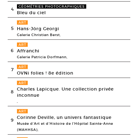
GÉOMÉTRIES PHOTOGRAPHIQUES
4
Bleu du ciel
ART
5
Hans-Jörg Georgi
Galerie Christian Berst,
ART
6
Affranchi
Galerie Patricia Dorfmann,
ART
7
OVNi folies ! 8e édition
ART
Charles Lapicque. Une collection privée
8
inconnue
,
ART
Corinne Deville, un univers fantastique
9
Musée d’Art et d’Histoire de l’Hôpital Sainte-Anne
(MAHHSA),