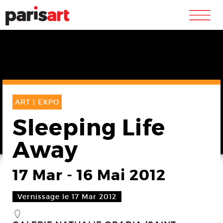
m
ART |
EXPO
Sleeping Life
Away
17 Mar
-
16 Mai 2012
Vernissage le 17 Mar 2012
_