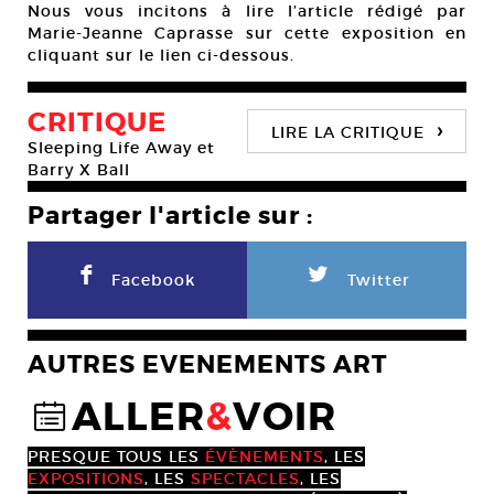
Nous vous incitons à lire l’article rédigé par
Marie-Jeanne Caprasse sur cette exposition en
cliquant sur le lien ci-dessous.
CRITIQUE
›
LIRE LA CRITIQUE
Sleeping Life Away et
Barry X Ball
Partager l'article sur :
F
L
Facebook
Twitter
AUTRES EVENEMENTS ART
ALLER
&
VOIR
@
PRESQUE TOUS LES
ÉVÈNEMENTS
, LES
EXPOSITIONS
, LES
SPECTACLES
, LES