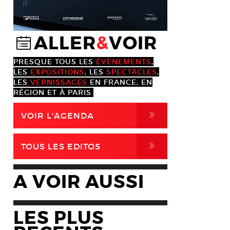
ALLER
&
VOIR
@
PRESQUE TOUS LES
ÉVÈNEMENTS
,
LES
EXPOSITIONS
, LES
SPECTACLES
,
LES
VERNISSAGES
EN FRANCE, EN
RÉGION ET À PARIS.
,
VOIR L'AGENDA
,
TOUS LES EDITOS
A VOIR AUSSI
LES PLUS