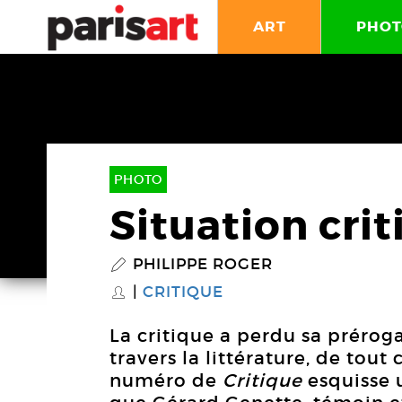
ART
PHOT
PHOTO
Situation cri
PHILIPPE ROGER
P
CRITIQUE
S
La critique a perdu sa prérogat
travers la littérature, de tou
numéro de
Critique
esquisse 