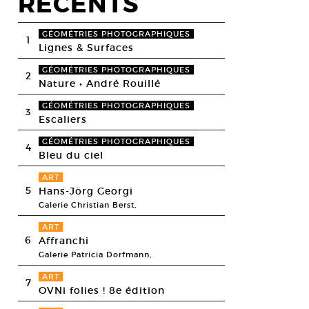
RECENTS
GÉOMÉTRIES PHOTOGRAPHIQUES
1
Lignes & Surfaces
GÉOMÉTRIES PHOTOGRAPHIQUES
2
Nature • André Rouillé
GÉOMÉTRIES PHOTOGRAPHIQUES
3
Escaliers
GÉOMÉTRIES PHOTOGRAPHIQUES
4
Bleu du ciel
ART
5
Hans-Jörg Georgi
Galerie Christian Berst,
ART
6
Affranchi
Galerie Patricia Dorfmann,
ART
7
OVNi folies ! 8e édition