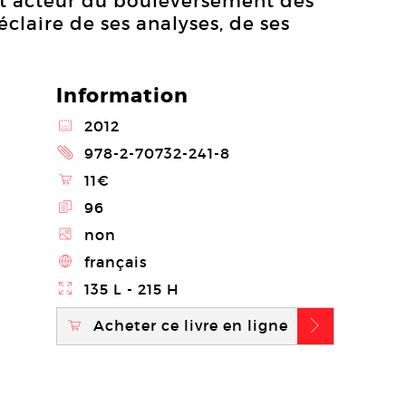
t acteur du bouleversement des
claire de ses analyses, de ses
Information
@
2012
2
978-2-70732-241-8
\
11€
E
96
Z
non
4
français
}
135 L - 215 H
Acheter ce livre en ligne
\
b