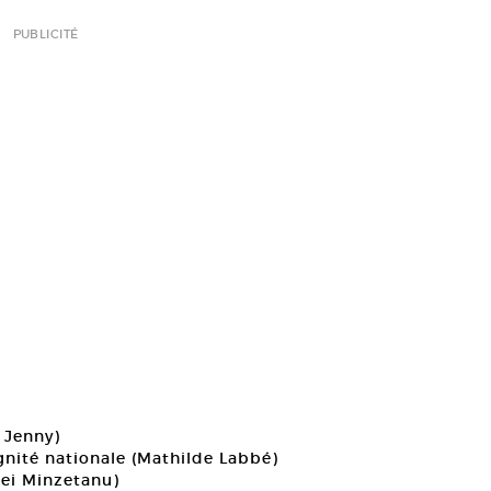
PUBLICITÉ
 Jenny)
ignité nationale (Mathilde Labbé)
rei Minzetanu)