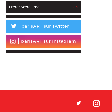
L
parisART sur Twitter
parisART sur Instagram
L