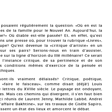
posaient régulièrement la question: «Où en est la
s de la famille pour le Nouvel An. Aujourd’hui, la
e?» Où diable est-elle passée? Et, en effet, qu’est
ns une presse où, pour trouver la rubrique «Livres»,
upe? Qu’est devenue la «critique d’artiste» en un
ur ses pairs? Serions-nous en train d’assister,
ue sur la ligne d’horizon du IIIè millénaire? Ce serait
e l’instance critique, de sa pertinence et de son
es conditions mêmes d’exercice de la pensée et
thiques.
nt-ils vraiment délaissés? Critique, poétique,
 «faire le faisceau», comme disait (déjà!) Louis
lettres du XVIIIe siècle. Le paysage est ondoyant,
es. Mais ces chemins qui divergent, il s’en faut bien
ici réunis de Laurent Jenny, Mathilde Labbé, Andrei
’affaire Bakhtine», sur les travaux de Gisèle Sapiro,
issent un état des lieux et amorcent le débat.