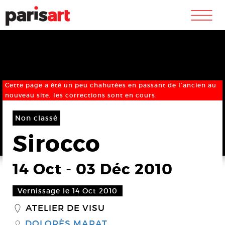
m
Cette page a été un peu chahutées en passant de l’ancien au
nouveau site, les corrections sont en cours.
Non classé
Sirocco
14 Oct
-
03 Déc 2010
Vernissage le 14 Oct 2010
ATELIER DE VISU
_
DOLORÈS MARAT
S