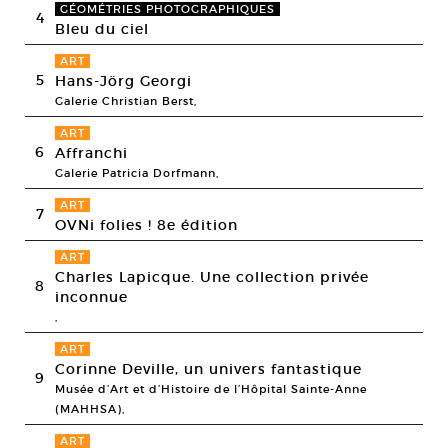
GÉOMÉTRIES PHOTOGRAPHIQUES
4
Bleu du ciel
ART
5
Hans-Jörg Georgi
Galerie Christian Berst,
ART
6
Affranchi
Galerie Patricia Dorfmann,
ART
7
OVNi folies ! 8e édition
ART
Charles Lapicque. Une collection privée
8
inconnue
,
ART
Corinne Deville, un univers fantastique
9
Musée d’Art et d’Histoire de l’Hôpital Sainte-Anne
(MAHHSA),
ART