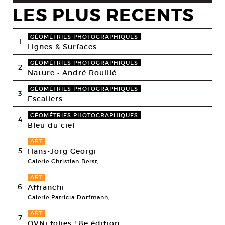
LES PLUS RECENTS
GÉOMÉTRIES PHOTOGRAPHIQUES
1
Lignes & Surfaces
GÉOMÉTRIES PHOTOGRAPHIQUES
2
Nature • André Rouillé
GÉOMÉTRIES PHOTOGRAPHIQUES
3
Escaliers
GÉOMÉTRIES PHOTOGRAPHIQUES
4
Bleu du ciel
ART
5
Hans-Jörg Georgi
Galerie Christian Berst,
ART
6
Affranchi
Galerie Patricia Dorfmann,
ART
7
OVNi folies ! 8e édition