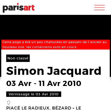
m
Cette page a été un peu chahutées en passant de l’ancien au
nouveau site, les corrections sont en cours.
Non classé
Simon Jacquard
03 Avr
-
11 Avr 2010
Vernissage le 03 Avr 2010
_
PIACÉ LE RADIEUX, BÉZARD – LE