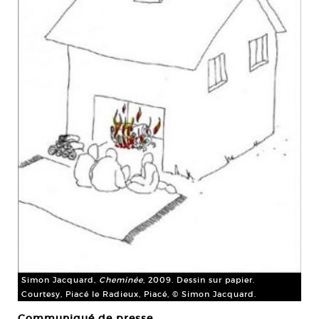
Simon Jacquard,
Cheminée
, 2009. Dessin sur papier.
Courtesy, Piacé le Radieux, Piacé, © Simon Jacquard.
Communiqué de presse