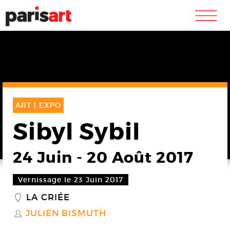
m
ART |
EXPO
Sibyl Sybil
24 Juin
-
20 Août 2017
Vernissage le 23 Juin 2017
LA CRIÉE
_
JULIEN BISMUTH
S