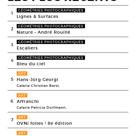
GÉOMÉTRIES PHOTOGRAPHIQUES
1
Lignes & Surfaces
GÉOMÉTRIES PHOTOGRAPHIQUES
2
Nature • André Rouillé
GÉOMÉTRIES PHOTOGRAPHIQUES
3
Escaliers
GÉOMÉTRIES PHOTOGRAPHIQUES
4
Bleu du ciel
ART
5
Hans-Jörg Georgi
Galerie Christian Berst,
ART
6
Affranchi
Galerie Patricia Dorfmann,
ART
7
OVNi folies ! 8e édition
ART