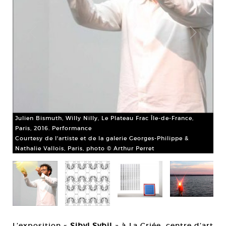
Julien Bismuth, Willy Nilly, Le Plateau Frac Île-de-France,
Jul
Paris, 2016. Performance
20
Courtesy de l'artiste et de la galerie Georges-Philippe &
Cou
Nathalie Vallois, Paris, photo © Arthur Perret
L’exposition «
Sibyl Sybil
» à La Criée, centre d’art