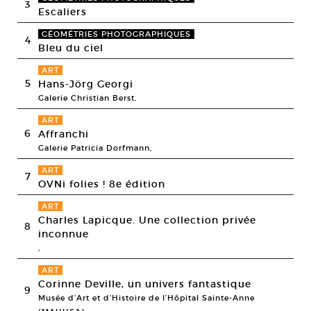
3
Escaliers
GÉOMÉTRIES PHOTOGRAPHIQUES
4
Bleu du ciel
ART
5
Hans-Jörg Georgi
Galerie Christian Berst,
ART
6
Affranchi
Galerie Patricia Dorfmann,
ART
7
OVNi folies ! 8e édition
ART
Charles Lapicque. Une collection privée
8
inconnue
,
ART
Corinne Deville, un univers fantastique
9
Musée d’Art et d’Histoire de l’Hôpital Sainte-Anne