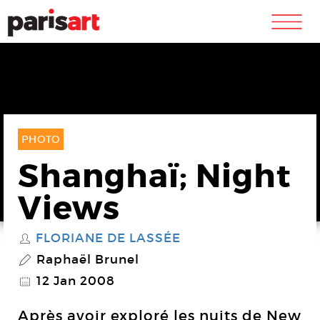
m
PHOTO
Shanghaï; Night
Views
FLORIANE DE LASSÉE
S
Raphaël Brunel
P
12 Jan 2008
@
Après avoir exploré les nuits de New