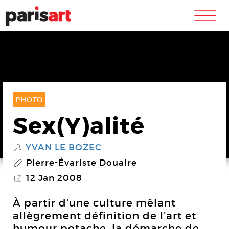
m
PHOTO
Sex(Y)alité
YVAN LE BOZEC
S
Pierre-Évariste Douaire
P
12 Jan 2008
@
À partir d’une culture mêlant
allègrement définition de l’art et
humour potache, la démarche de