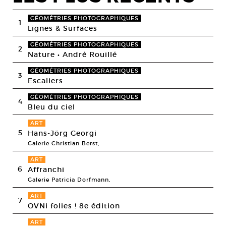
GÉOMÉTRIES PHOTOGRAPHIQUES
1
Lignes & Surfaces
GÉOMÉTRIES PHOTOGRAPHIQUES
2
Nature • André Rouillé
GÉOMÉTRIES PHOTOGRAPHIQUES
3
Escaliers
GÉOMÉTRIES PHOTOGRAPHIQUES
4
Bleu du ciel
ART
5
Hans-Jörg Georgi
Galerie Christian Berst,
ART
6
Affranchi
Galerie Patricia Dorfmann,
ART
7
OVNi folies ! 8e édition
ART