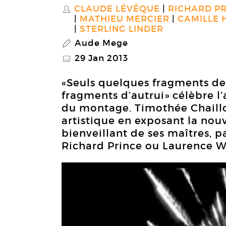
CLAUDE LÉVÊQUE
RICHARD P
S
MATHIEU MERCIER
CAMILLE 
STERLING LINDER
Aude Mege
P
29 Jan 2013
@
«Seuls quelques fragments d
fragments d’autrui» célèbre l’
du montage. Timothée Chaillou
artistique en exposant la nou
bienveillant de ses maîtres, 
Richard Prince ou Laurence W