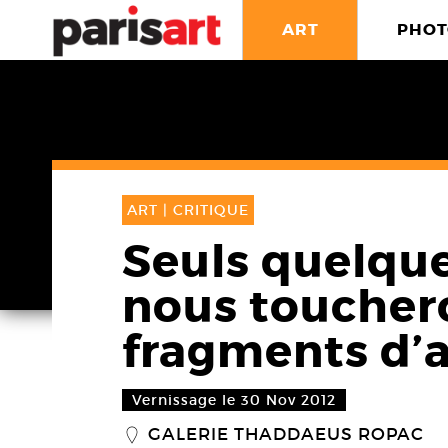
ART
PHOT
ART |
CRITIQUE
Seuls quelqu
nous toucher
fragments d’a
Vernissage le 30 Nov 2012
GALERIE THADDAEUS ROPAC
_