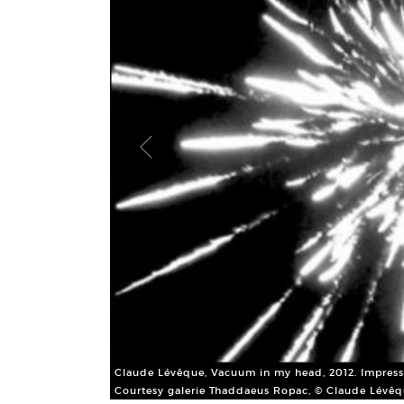
Claude Lévêque, Vacuum in my head, 2012. Impressi
Courtesy galerie Thaddaeus Ropac, © Claude Lévê