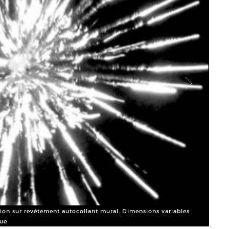
on sur revêtement autocollant mural. Dimensions variables
Seuls
que