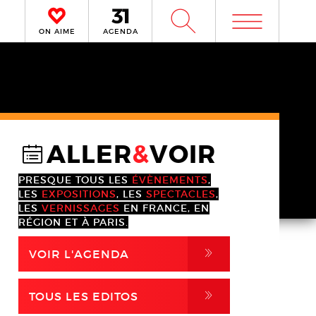
m
W
ON AIME
AGENDA
ALLER
&
VOIR
@
PRESQUE TOUS LES
ÉVÈNEMENTS
,
LES
EXPOSITIONS
, LES
SPECTACLES
,
LES
VERNISSAGES
EN FRANCE, EN
RÉGION ET À PARIS.
,
VOIR L'AGENDA
,
TOUS LES EDITOS