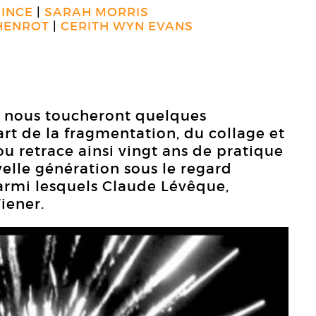
RINCE
SARAH MORRIS
HENROT
CERITH WYN EVANS
e nous toucheront quelques
art de la fragmentation, du collage et
 retrace ainsi vingt ans de pratique
velle génération sous le regard
parmi lesquels Claude Lévêque,
iener.