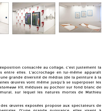
Thadd
Court
 exposition consacrée au collage, c’est justement la
 entre elles. L’accrochage en lui-même apparaît
ne grande diversité de médias (de la peinture à la
taines œuvres vont même jusqu’à se superposer les
tomeae VII
, méduses au pochoir sur fond blanc de
ural, sur lequel les natures mortes de Mathieu
e des œuvres exposées propose aux spectateurs de
mentales. D’une grande puissance, elles visent à