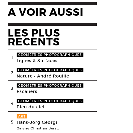
A VOIR AUSSI
LES PLUS
RECENTS
GÉOMÉTRIES PHOTOGRAPHIQUES
1
Lignes & Surfaces
GÉOMÉTRIES PHOTOGRAPHIQUES
2
Nature • André Rouillé
GÉOMÉTRIES PHOTOGRAPHIQUES
3
Escaliers
GÉOMÉTRIES PHOTOGRAPHIQUES
4
Bleu du ciel
ART
5
Hans-Jörg Georgi
Galerie Christian Berst,