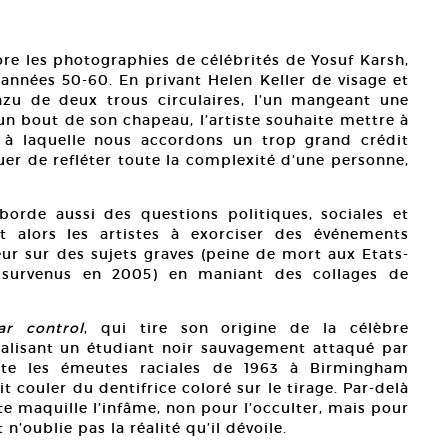
ore les photographies de célébrités de Yosuf Karsh,
 années 50-60. En privant Helen Keller de visage et
zu de deux trous circulaires, l’un mangeant une
 un bout de son chapeau, l’artiste souhaite mettre à
 à laquelle nous accordons un trop grand crédit
guer de refléter toute la complexité d’une personne,
borde aussi des questions politiques, sociales et
nt alors les artistes à exorciser des événements
ur sur des sujets graves (peine de mort aux Etats-
 survenus en 2005) en maniant des collages de
ar control
, qui tire son origine de la célèbre
lisant un étudiant noir sauvagement attaqué par
isite les émeutes raciales de 1963 à Birmingham
it couler du dentifrice coloré sur le tirage. Par-delà
iste maquille l’infâme, non pour l’occulter, mais pour
n’oublie pas la réalité qu’il dévoile.