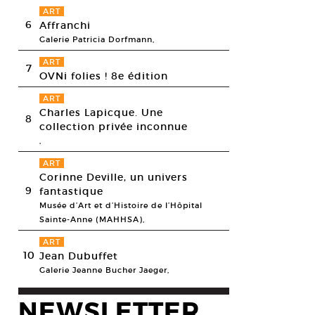
ART
6
Affranchi
Galerie Patricia Dorfmann,
ART
7
OVNi folies ! 8e édition
ART
Charles Lapicque. Une
8
collection privée inconnue
,
ART
Corinne Deville, un univers
9
fantastique
Musée d’Art et d’Histoire de l’Hôpital
Sainte-Anne (MAHHSA),
ART
10
Jean Dubuffet
Galerie Jeanne Bucher Jaeger,
NEWSLETTER
 quelques fragments de nous toucheront quelques fragments d’autrui, 20