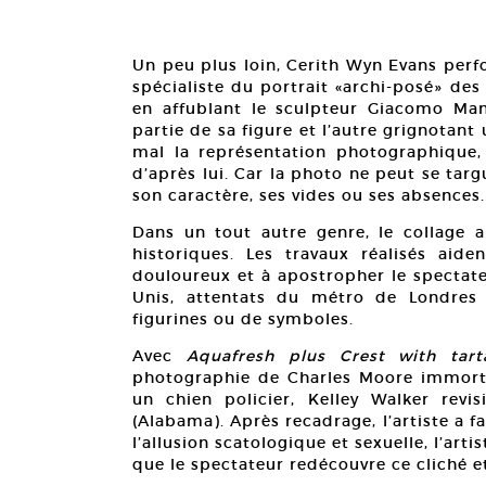
Un peu plus loin, Cerith Wyn Evans perf
spécialiste du portrait «archi-posé» des
en affublant le sculpteur Giacomo Man
partie de sa figure et l’autre grignotant
mal la représentation photographique,
d’après lui. Car la photo ne peut se tar
son caractère, ses vides ou ses absences.
Dans un tout autre genre, le collage a
historiques. Les travaux réalisés aide
douloureux et à apostropher le spectate
Unis, attentats du métro de Londres
figurines ou de symboles.
Avec
Aquafresh plus Crest with tart
photographie de Charles Moore immorta
un chien policier, Kelley Walker rev
(Alabama). Après recadrage, l’artiste a fa
l’allusion scatologique et sexuelle, l’art
que le spectateur redécouvre ce cliché et 