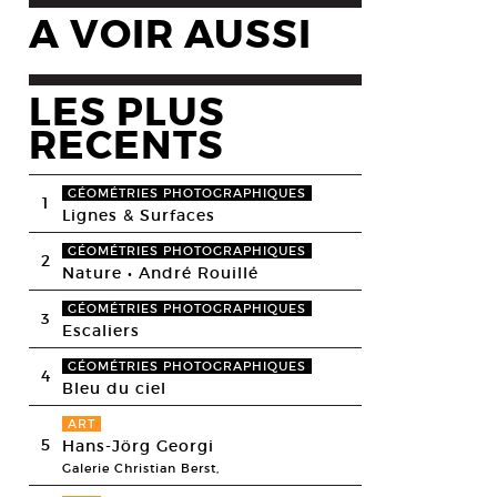
A VOIR AUSSI
LES PLUS
RECENTS
GÉOMÉTRIES PHOTOGRAPHIQUES
1
Lignes & Surfaces
GÉOMÉTRIES PHOTOGRAPHIQUES
2
Nature • André Rouillé
GÉOMÉTRIES PHOTOGRAPHIQUES
3
Escaliers
GÉOMÉTRIES PHOTOGRAPHIQUES
4
Bleu du ciel
ART
5
Hans-Jörg Georgi
Galerie Christian Berst,