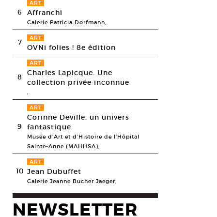
ART
6
Affranchi
Galerie Patricia Dorfmann,
ART
7
OVNi folies ! 8e édition
ART
Charles Lapicque. Une
8
collection privée inconnue
,
ART
Corinne Deville, un univers
9
fantastique
Musée d’Art et d’Histoire de l’Hôpital
Sainte-Anne (MAHHSA),
ART
10
Jean Dubuffet
Galerie Jeanne Bucher Jaeger,
NEWSLETTER