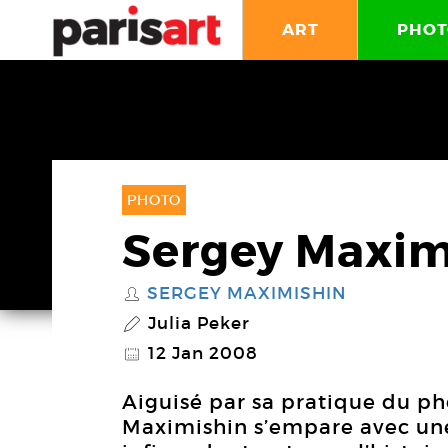
ART
PHOT
PHOTO
Sergey Maxim
SERGEY MAXIMISHIN
S
Julia Peker
P
12 Jan 2008
@
Aiguisé par sa pratique du ph
Maximishin s’empare avec une