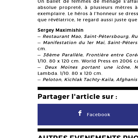
Un ballet de femmes de ménage s’affair
absolue propreté, à plusieurs mètres à 
exemplaire. Le héros à l’honneur se dresse
que révélatrice, le regard aussi juste que
Sergey Maximishin
—
Restaurant Mao, Saint-Pétersbourg, Ru
—
Manifestation du 1er Mai, Saint-Péter
cm.
—
38ème Parallèle, Frontière entre Co
1/10. 80 x 120 cm. World Press en 2006 c
—
Deux Moines portant une icône, Mo
Lambda. 1/10. 80 x 120 cm.
—
Peloton, Kichlak Tachty-Kaila, Afghani
Partager l'article sur :
F
Facebook