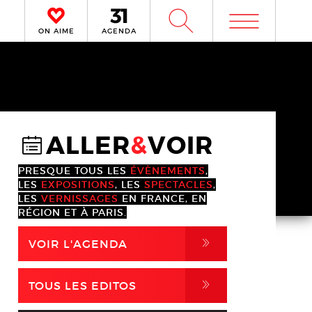
m
W
ON AIME
AGENDA
ALLER
&
VOIR
@
PRESQUE TOUS LES
ÉVÈNEMENTS
,
LES
EXPOSITIONS
, LES
SPECTACLES
,
LES
VERNISSAGES
EN FRANCE, EN
RÉGION ET À PARIS.
,
VOIR L'AGENDA
,
TOUS LES EDITOS