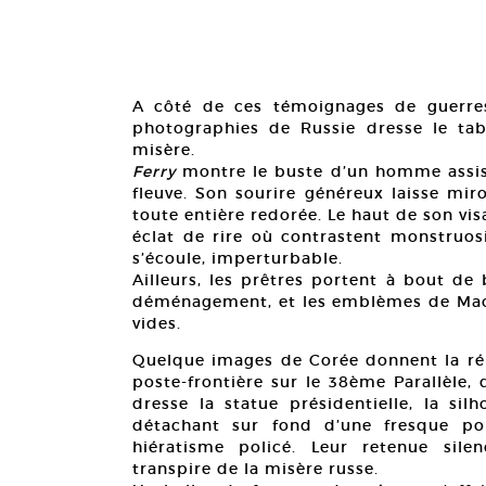
A côté de ces témoignages de guerres
photographies de Russie dresse le t
misère.
Ferry
montre le buste d’un homme assis
fleuve. Son sourire généreux laisse miro
toute entière redorée. Le haut de son vi
éclat de rire où contrastent monstruosit
s’écoule, imperturbable.
Ailleurs, les prêtres portent à bout de 
déménagement, et les emblèmes de Mao 
vides.
Quelque images de Corée donnent la rép
poste-frontière sur le 38ème Parallèle,
dresse la statue présidentielle, la si
détachant sur fond d’une fresque po
hiératisme policé. Leur retenue sile
transpire de la misère russe.