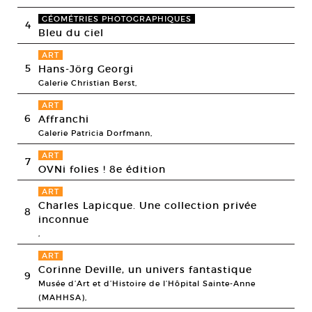
GÉOMÉTRIES PHOTOGRAPHIQUES
4
Bleu du ciel
ART
5
Hans-Jörg Georgi
Galerie Christian Berst,
ART
6
Affranchi
Galerie Patricia Dorfmann,
ART
7
OVNi folies ! 8e édition
ART
Charles Lapicque. Une collection privée
8
inconnue
,
ART
Corinne Deville, un univers fantastique
9
Musée d’Art et d’Histoire de l’Hôpital Sainte-Anne
(MAHHSA),