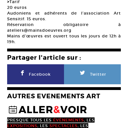
>
Tarif
20 euros
Audoniens et adhérents de l’association Art
Sensitif: 15 euros.
Réservation obligatoire à
ateliers@mainsdoeuvres.org
Mains d’œuvres est ouvert tous les jours de 12h à
19h.
Partager l'article sur :
F
L
Facebook
Twitter
AUTRES EVENEMENTS ART
ALLER
&
VOIR
@
PRESQUE TOUS LES
ÉVÈNEMENTS
, LES
EXPOSITIONS
, LES
SPECTACLES
, LES