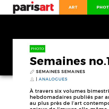
ART
PHOT
PHOTO
Semaines no.
SEMAINES SEMAINES
P
ANALOGUES
S
À travers six volumes bimestr
hebdomadaires publiés par an
au plus près de l’art contempor