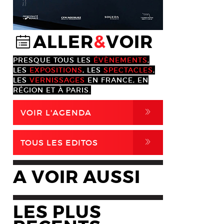
ALLER
&
VOIR
@
PRESQUE TOUS LES
ÉVÈNEMENTS
,
LES
EXPOSITIONS
, LES
SPECTACLES
,
LES
VERNISSAGES
EN FRANCE, EN
RÉGION ET À PARIS.
,
VOIR L'AGENDA
,
TOUS LES EDITOS
A VOIR AUSSI
LES PLUS