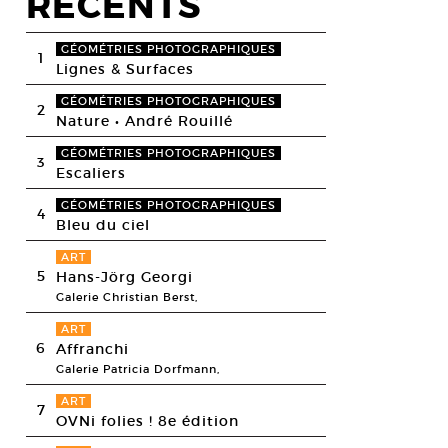
RECENTS
GÉOMÉTRIES PHOTOGRAPHIQUES
1
Lignes & Surfaces
GÉOMÉTRIES PHOTOGRAPHIQUES
2
Nature • André Rouillé
GÉOMÉTRIES PHOTOGRAPHIQUES
3
Escaliers
GÉOMÉTRIES PHOTOGRAPHIQUES
4
Bleu du ciel
ART
5
Hans-Jörg Georgi
Galerie Christian Berst,
ART
6
Affranchi
Galerie Patricia Dorfmann,
ART
7
OVNi folies ! 8e édition