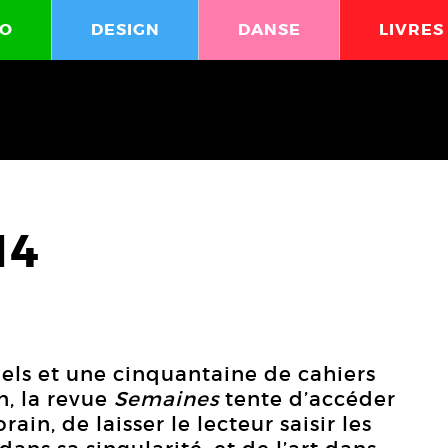
O
DESIGN
DANSE
LIVRES
14
iels et une cinquantaine de cahiers
, la revue
Semaines
tente d’accéder
ain, de laisser le lecteur saisir les