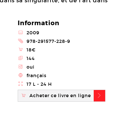
ns sa singularité, et de l’art dans
Information
@
2009
2
978-291577-228-9
\
18€
E
144
Z
oui
4
français
}
17 L - 24 H
Acheter ce livre en ligne
\
b