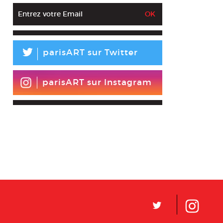
L
parisART sur Twitter
parisART sur Instagram
L