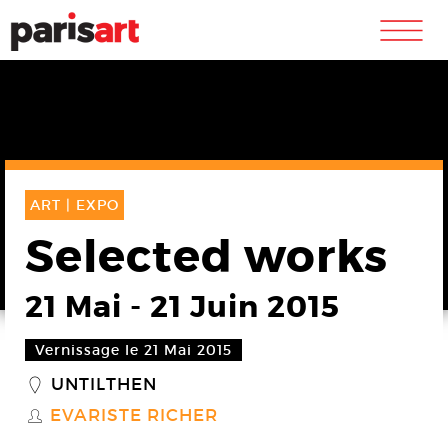
m
ART |
EXPO
Selected works
21 Mai
-
21 Juin 2015
Vernissage le 21 Mai 2015
UNTILTHEN
_
EVARISTE RICHER
S