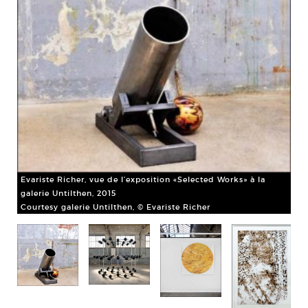
Eva
Evariste Richer, vue de l’exposition «Selected Works» à la
gal
galerie Untilthen, 2015
Cou
Courtesy galerie Untilthen, © Evariste Richer