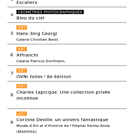
Escaliers
GÉOMÉTRIES PHOTOGRAPHIQUES
4
Bleu du ciel
ART
5
Hans-Jörg Georgi
Galerie Christian Berst,
ART
6
Affranchi
Galerie Patricia Dorfmann,
ART
7
OVNi folies ! 8e édition
ART
Charles Lapicque. Une collection privée
8
inconnue
,
ART
Corinne Deville, un univers fantastique
9
Musée d’Art et d’Histoire de l’Hôpital Sainte-Anne
(MAHHSA),