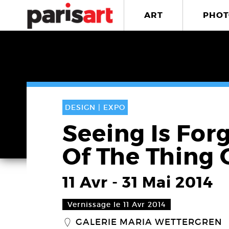
ART
PHOT
DESIGN |
EXPO
Seeing Is For
Of The Thing 
11 Avr
-
31 Mai 2014
Vernissage le 11 Avr 2014
GALERIE MARIA WETTERGREN
_