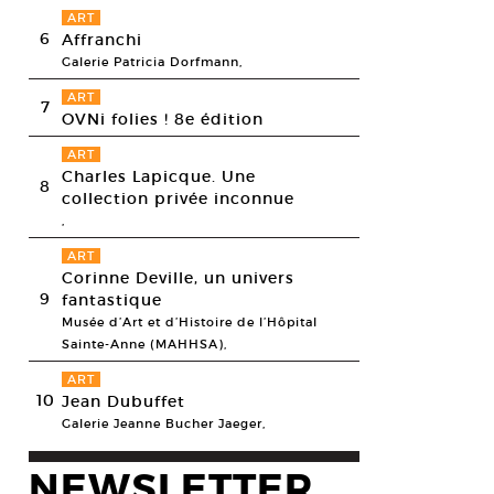
ART
6
Affranchi
Galerie Patricia Dorfmann,
ART
7
OVNi folies ! 8e édition
ART
Charles Lapicque. Une
8
collection privée inconnue
,
ART
Corinne Deville, un univers
9
fantastique
Musée d’Art et d’Histoire de l’Hôpital
Sainte-Anne (MAHHSA),
ART
10
Jean Dubuffet
Galerie Jeanne Bucher Jaeger,
NEWSLETTER