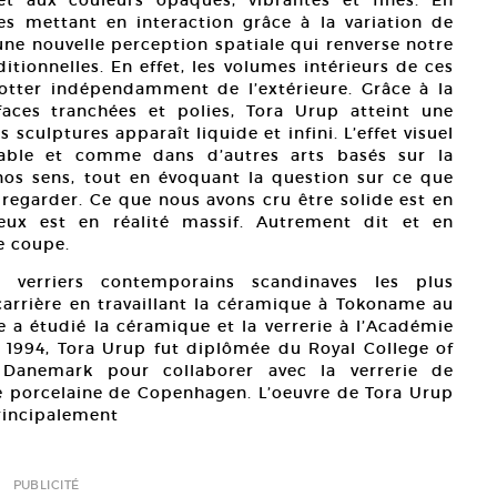
es mettant en interaction grâce à la variation de
une nouvelle perception spatiale qui renverse notre
tionnelles. En effet, les volumes intérieurs de ces
lotter indépendamment de l’extérieure. Grâce à la
faces tranchées et polies, Tora Urup atteint une
s sculptures apparaît liquide et infini. L’effet visuel
rable et comme dans d’autres arts basés sur la
 nos sens, tout en évoquant la question sur ce que
egarder. Ce que nous avons cru être solide est en
eux est en réalité massif. Autrement dit et en
e coupe.
 verriers contemporains scandinaves les plus
rrière en travaillant la céramique à Tokoname au
e a étudié la céramique et la verrerie à l’Académie
1994, Tora Urup fut diplômée du Royal College of
 Danemark pour collaborer avec la verrerie de
 porcelaine de Copenhagen. L’oeuvre de Tora Urup
rincipalement
PUBLICITÉ