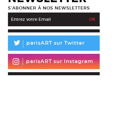
S’ABONNER À NOS NEWSLETTERS
Urup, Sculpture circulaire : Mat Cylinder With Floating Sun-Yellow Bowl, 
7 cm
esy Galerie Maria Wettergren
L
parisART sur Twitter
parisART sur Instagram