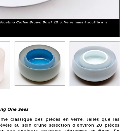
Tora 
x D 1
h Floating Coffee Brown Bowl,
2013. Verre massif soufflé à la
Court
ing One Sees
rme classique des pièces en verre, telles que les
évèle au sein d’une sélection d’environ 20 pièces
et aux couleurs opaques, vibrantes et fines. En