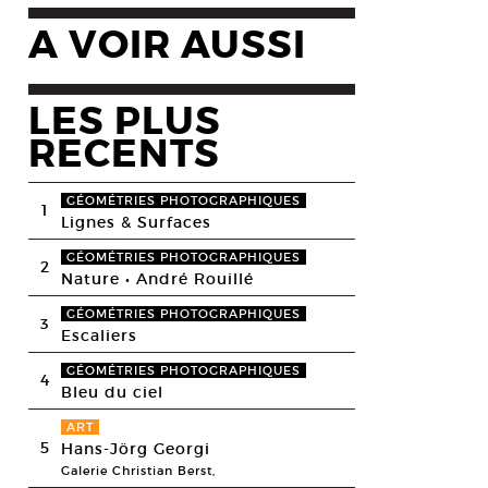
A VOIR AUSSI
LES PLUS
RECENTS
GÉOMÉTRIES PHOTOGRAPHIQUES
1
Lignes & Surfaces
GÉOMÉTRIES PHOTOGRAPHIQUES
2
Nature • André Rouillé
GÉOMÉTRIES PHOTOGRAPHIQUES
3
Escaliers
GÉOMÉTRIES PHOTOGRAPHIQUES
4
Bleu du ciel
ART
5
Hans-Jörg Georgi
Galerie Christian Berst,