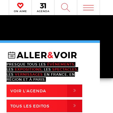
m
W
ON AIME
AGENDA
ALLER
&
VOIR
@
PRESQUE TOUS LES
ÉVÈNEMENTS
,
LES
EXPOSITIONS
, LES
SPECTACLES
,
LES
VERNISSAGES
EN FRANCE, EN
RÉGION ET À PARIS.
,
VOIR L'AGENDA
,
TOUS LES EDITOS