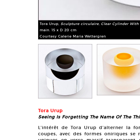
Tora Urup,
Sculpture circulaire, Clear Cylinder Wit
main. 15 x D 20 cm
Courtesy Galerie Maria Wettergren
Tora Urup
Seeing Is Forgetting The Name Of The Th
L’intérêt de Tora Urup d’alterner la fo
coupes, avec des formes oniriques se r
uniques en verre massif transparent 