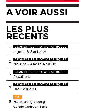
A VOIR AUSSI
LES PLUS
RECENTS
GÉOMÉTRIES PHOTOGRAPHIQUES
1
Lignes & Surfaces
GÉOMÉTRIES PHOTOGRAPHIQUES
2
Nature • André Rouillé
GÉOMÉTRIES PHOTOGRAPHIQUES
3
Escaliers
GÉOMÉTRIES PHOTOGRAPHIQUES
4
Bleu du ciel
ART
5
Hans-Jörg Georgi
Galerie Christian Berst,