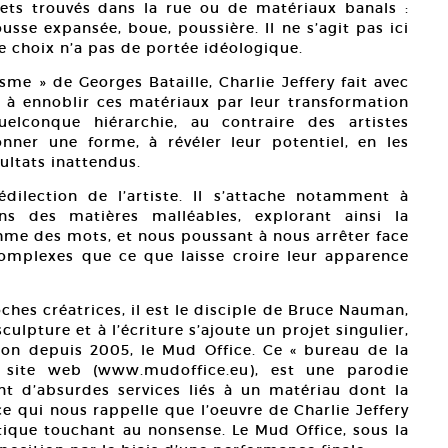
objets trouvés dans la rue ou de matériaux banals :
sse expansée, boue, poussière. Il ne s’agit pas ici
e choix n’a pas de portée idéologique.
me » de Georges Bataille, Charlie Jeffery fait avec
er à ennoblir ces matériaux par leur transformation
lconque hiérarchie, au contraire des artistes
onner une forme, à révéler leur potentiel, en les
sultats inattendus.
ilection de l’artiste. Il s’attache notamment à
ns des matières malléables, explorant ainsi la
ythme des mots, et nous poussant à nous arrêter face
complexes que ce que laisse croire leur apparence
oches créatrices, il est le disciple de Bruce Nauman,
culpture et à l’écriture s’ajoute un projet singulier,
on depuis 2005, le Mud Office. Ce « bureau de la
n site web (www.mudoffice.eu), est une parodie
nt d’absurdes services liés à un matériau dont la
e qui nous rappelle que l’oeuvre de Charlie Jeffery
que touchant au nonsense. Le Mud Office, sous la