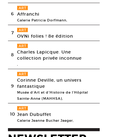
ART
6
Affranchi
Galerie Patricia Dorfmann,
ART
7
OVNi folies ! 8e édition
ART
Charles Lapicque. Une
8
collection privée inconnue
,
ART
Corinne Deville, un univers
9
fantastique
Musée d’Art et d’Histoire de l’Hôpital
Sainte-Anne (MAHHSA),
ART
10
Jean Dubuffet
Galerie Jeanne Bucher Jaeger,