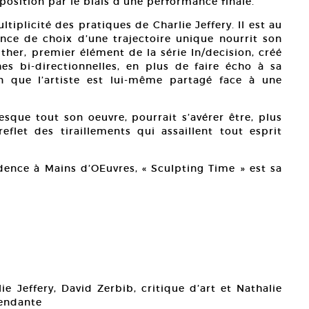
position par le biais d’une performance finale.
iplicité des pratiques de Charlie Jeffery. Il est au
ence de choix d’une trajectoire unique nourrit son
her, premier élément de la série In/decision, créé
hes bi-directionnelles, en plus de faire écho à sa
 que l’artiste est lui-même partagé face à une
resque tout son oeuvre, pourrait s’avérer être, plus
flet des tiraillements qui assaillent tout esprit
dence à Mains d’OEuvres, « Sculpting Time » est sa
ie Jeffery, David Zerbib, critique d’art et Nathalie
pendante