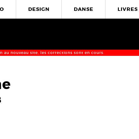
O
DESIGN
DANSE
LIVRES
n au nouveau site, les corrections sont en cours.
me
8