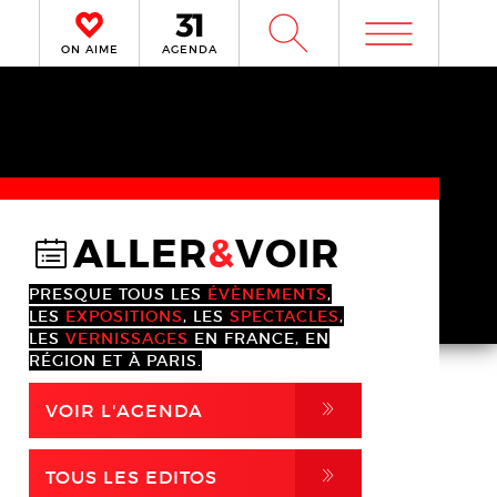
m
W
ON AIME
AGENDA
ALLER
&
VOIR
@
PRESQUE TOUS LES
ÉVÈNEMENTS
,
LES
EXPOSITIONS
, LES
SPECTACLES
,
LES
VERNISSAGES
EN FRANCE, EN
RÉGION ET À PARIS.
,
VOIR L'AGENDA
,
TOUS LES EDITOS