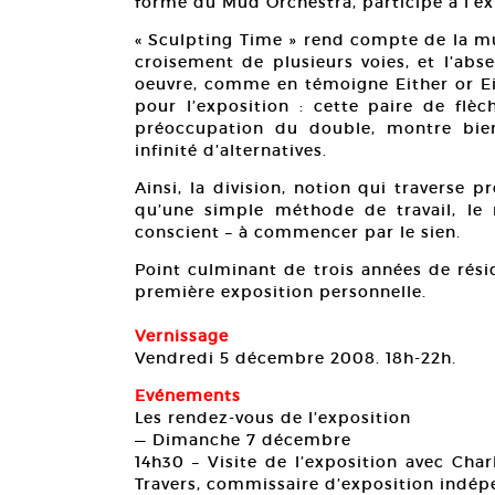
forme du Mud Orchestra, participe à l’ex
« Sculpting Time » rend compte de la mult
croisement de plusieurs voies, et l’abs
oeuvre, comme en témoigne Either or Eit
pour l’exposition : cette paire de flèc
préoccupation du double, montre bien
infinité d’alternatives.
Ainsi, la division, notion qui traverse p
qu’une simple méthode de travail, le re
conscient – à commencer par le sien.
Point culminant de trois années de rési
première exposition personnelle.
Vernissage
Vendredi 5 décembre 2008. 18h-22h.
Evénements
Les rendez-vous de l’exposition
— Dimanche 7 décembre
14h30 – Visite de l’exposition avec Charl
Travers, commissaire d’exposition indé