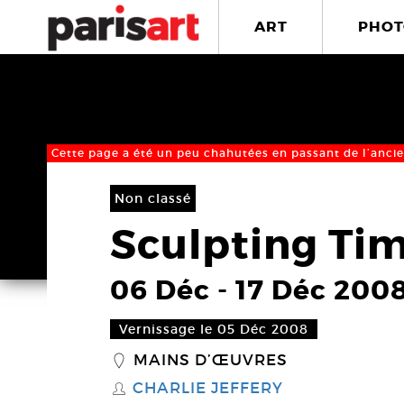
ART
PHOT
Cette page a été un peu chahutées en passant de l’ancie
Non classé
Sculpting Ti
06 Déc
-
17 Déc 200
Vernissage le 05 Déc 2008
MAINS D’ŒUVRES
_
CHARLIE JEFFERY
S