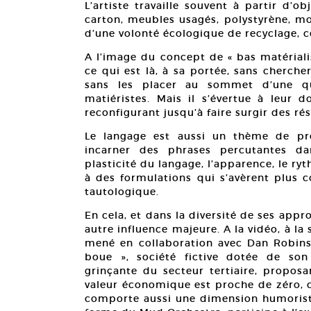
L’artiste travaille souvent à partir d’
carton, meubles usagés, polystyrène, mou
d’une volonté écologique de recyclage, c
A l’image du concept de « bas matérialis
ce qui est là, à sa portée, sans cherch
sans les placer au sommet d’une que
matiéristes. Mais il s’évertue à leur d
reconfigurant jusqu’à faire surgir des ré
Le langage est aussi un thème de préd
incarner des phrases percutantes da
plasticité du langage, l’apparence, le r
à des formulations qui s’avèrent plus 
tautologique.
En cela, et dans la diversité de ses appr
autre influence majeure. A la vidéo, à la s
mené en collaboration avec Dan Robins
boue », société fictive dotée de so
grinçante du secteur tertiaire, proposa
valeur économique est proche de zéro, c
comporte aussi une dimension humoristi