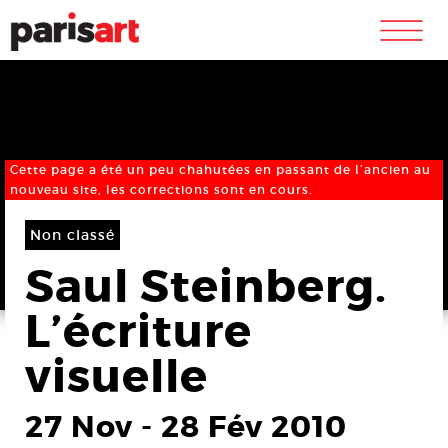
m
Cette page a été un peu chahutées en passant de l’ancien au
nouveau site, les corrections sont en cours.
Non classé
Saul Steinberg.
L’écriture
visuelle
27 Nov
-
28 Fév 2010