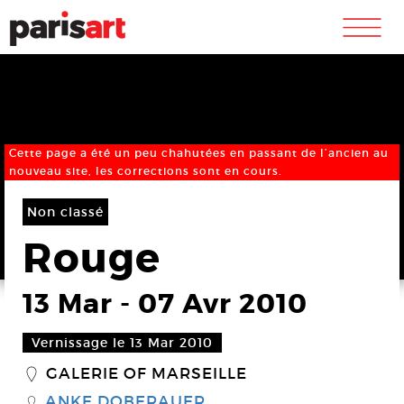
m
Cette page a été un peu chahutées en passant de l’ancien au
nouveau site, les corrections sont en cours.
Non classé
Rouge
13 Mar
-
07 Avr 2010
Vernissage le 13 Mar 2010
GALERIE OF MARSEILLE
_
ANKE DOBERAUER
S