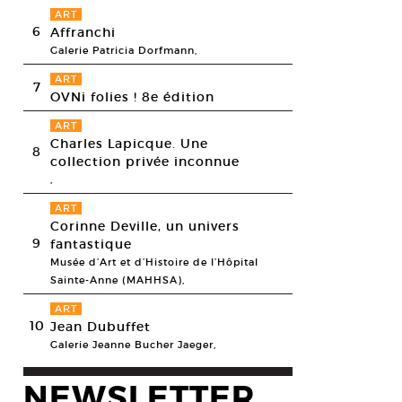
ART
6
Affranchi
Galerie Patricia Dorfmann,
ART
7
OVNi folies ! 8e édition
ART
Charles Lapicque. Une
8
collection privée inconnue
,
ART
Corinne Deville, un univers
9
fantastique
Musée d’Art et d’Histoire de l’Hôpital
Sainte-Anne (MAHHSA),
ART
10
Jean Dubuffet
Galerie Jeanne Bucher Jaeger,
 Viallat, Sans titre, 2011. Atelier de l’artiste.
esy Musée d’art moderne et d’art contemporain de Nice, © Claude Viall
NEWSLETTER