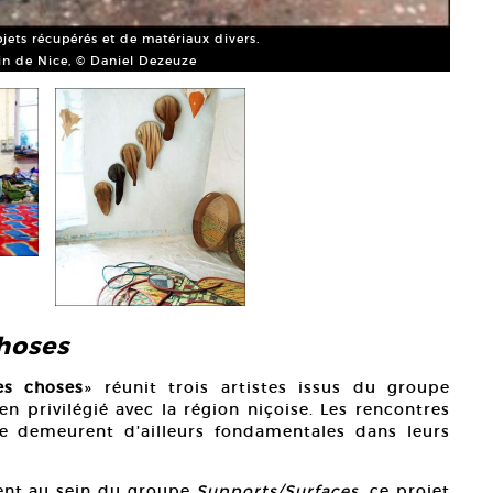
jets récupérés et de matériaux divers.
in de Nice, © Daniel Dezeuze
choses
es choses
» réunit trois artistes issus du groupe
n privilégié avec la région niçoise. Les rencontres
ire demeurent d’ailleurs fondamentales dans leurs
nent au sein du groupe
Supports/Surfaces
, ce projet