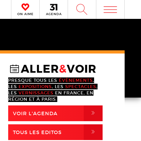
m
W
ON AIME
AGENDA
ALLER
&
VOIR
@
PRESQUE TOUS LES
ÉVÈNEMENTS
,
LES
EXPOSITIONS
, LES
SPECTACLES
,
LES
VERNISSAGES
EN FRANCE, EN
RÉGION ET À PARIS.
,
VOIR L'AGENDA
,
TOUS LES EDITOS