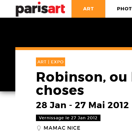
ART
PHOT
ART |
EXPO
Robinson, ou 
choses
28 Jan
-
27 Mai 2012
Vernissage le 27 Jan 2012
MAMAC NICE
_