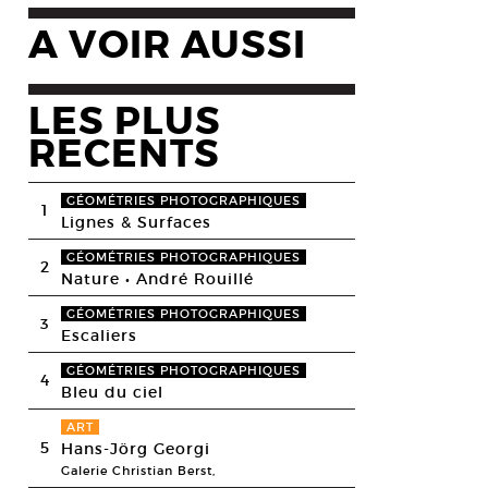
A VOIR AUSSI
LES PLUS
RECENTS
GÉOMÉTRIES PHOTOGRAPHIQUES
1
Lignes & Surfaces
GÉOMÉTRIES PHOTOGRAPHIQUES
2
Nature • André Rouillé
GÉOMÉTRIES PHOTOGRAPHIQUES
3
Escaliers
GÉOMÉTRIES PHOTOGRAPHIQUES
4
Bleu du ciel
ART
5
Hans-Jörg Georgi
Galerie Christian Berst,