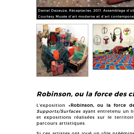
Daniel Dezeuze, Réceptacles, 2011. Assemblage d’ob
Courtesy Musée d’art moderne et d’art contempora
Robinson, ou la force des 
L’exposition «
Robinson, ou la force d
Supports/Surfaces
ayant entretenu un lie
et expositions réalisées sur le territo
parcours artistiques.
Si ces artistes ont joué un rôle préémi