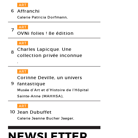
ART
6
Affranchi
Galerie Patricia Dorfmann,
ART
7
OVNi folies ! 8e édition
ART
Charles Lapicque. Une
8
collection privée inconnue
,
ART
Corinne Deville, un univers
9
fantastique
Musée d’Art et d’Histoire de l’Hôpital
Sainte-Anne (MAHHSA),
ART
10
Jean Dubuffet
Galerie Jeanne Bucher Jaeger,
NEWSLETTER