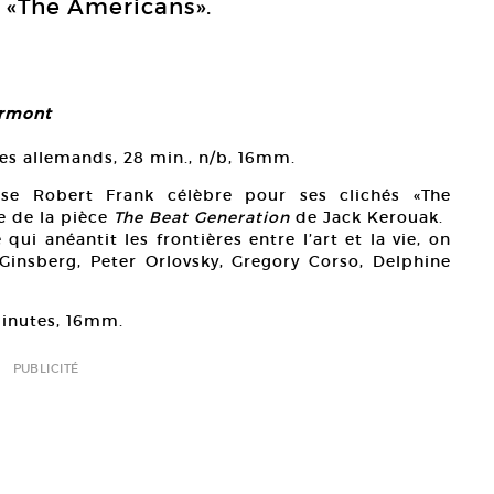
e «The Americans».
ermont
tres allemands, 28 min., n/b, 16mm.
se Robert Frank célèbre pour ses clichés «The
e de la pièce
The Beat Generation
de Jack Kerouak.
ui anéantit les frontières entre l’art et la vie, on
Ginsberg, Peter Orlovsky, Gregory Corso, Delphine
minutes, 16mm.
PUBLICITÉ