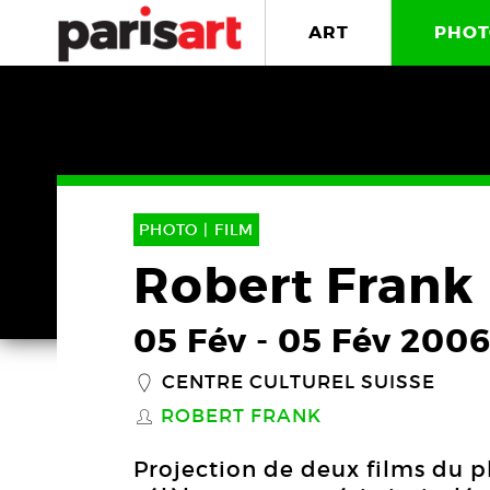
ART
PHOT
PHOTO |
FILM
Robert Frank
05 Fév
-
05 Fév 200
CENTRE CULTUREL SUISSE
_
ROBERT FRANK
S
Projection de deux films du 