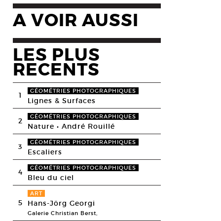
A VOIR AUSSI
LES PLUS
RECENTS
GÉOMÉTRIES PHOTOGRAPHIQUES
1
Lignes & Surfaces
GÉOMÉTRIES PHOTOGRAPHIQUES
2
Nature • André Rouillé
GÉOMÉTRIES PHOTOGRAPHIQUES
3
Escaliers
GÉOMÉTRIES PHOTOGRAPHIQUES
4
Bleu du ciel
ART
5
Hans-Jörg Georgi
Galerie Christian Berst,