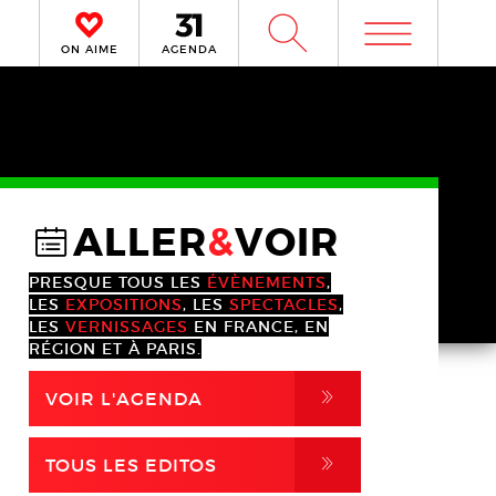
m
W
ON AIME
AGENDA
ALLER
&
VOIR
@
PRESQUE TOUS LES
ÉVÈNEMENTS
,
LES
EXPOSITIONS
, LES
SPECTACLES
,
LES
VERNISSAGES
EN FRANCE, EN
RÉGION ET À PARIS.
,
VOIR L'AGENDA
,
TOUS LES EDITOS