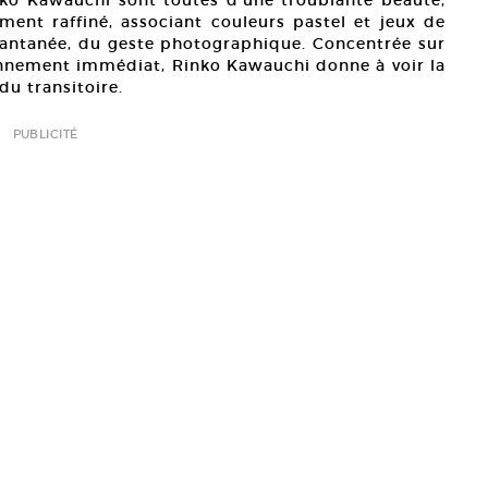
nko Kawauchi sont toutes d’une troublante beauté,
ement raffiné, associant couleurs pastel et jeux de
tantanée, du geste photographique. Concentrée sur
ironnement immédiat, Rinko Kawauchi donne à voir la
du transitoire.
PUBLICITÉ