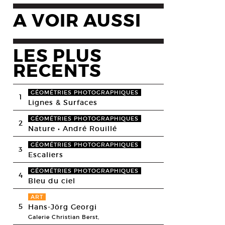
A VOIR AUSSI
LES PLUS
RECENTS
GÉOMÉTRIES PHOTOGRAPHIQUES
1
Lignes & Surfaces
GÉOMÉTRIES PHOTOGRAPHIQUES
2
Nature • André Rouillé
GÉOMÉTRIES PHOTOGRAPHIQUES
3
Escaliers
GÉOMÉTRIES PHOTOGRAPHIQUES
4
Bleu du ciel
ART
5
Hans-Jörg Georgi
Galerie Christian Berst,