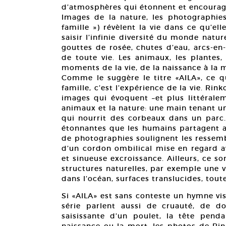
d’atmosphères qui étonnent et encourage
Images de la nature, les photographies 
famille ») révèlent la vie dans ce qu’e
saisir l’infinie diversité du monde natu
gouttes de rosée, chutes d’eau, arcs-en
de toute vie. Les animaux, les plantes,
moments de la vie, de la naissance à la 
Comme le suggère le titre «AILA», ce qu
famille, c’est l’expérience de la vie. R
images qui évoquent –et plus littérale
animaux et la nature: une main tenant un
qui nourrit des corbeaux dans un parc.
étonnantes que les humains partagent av
de photographies soulignent les ressemb
d’un cordon ombilical mise en regard a
et sinueuse excroissance. Ailleurs, ce 
structures naturelles, par exemple une 
dans l’océan, surfaces translucides, tout
Si «AILA» est sans conteste un hymne vis
série parlent aussi de cruauté, de d
saisissante d’un poulet, la tête pend