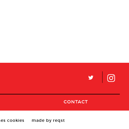
L
CONTACT
es cookies
made by reqst