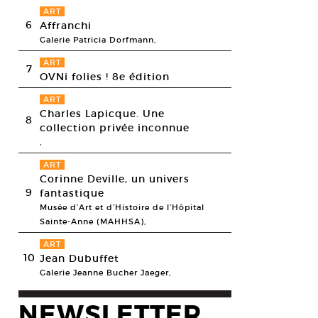
ART
6
Affranchi
Galerie Patricia Dorfmann,
ART
7
OVNi folies ! 8e édition
ART
Charles Lapicque. Une
8
collection privée inconnue
,
ART
Corinne Deville, un univers
9
fantastique
Musée d’Art et d’Histoire de l’Hôpital
Sainte-Anne (MAHHSA),
ART
10
Jean Dubuffet
Galerie Jeanne Bucher Jaeger,
NEWSLETTER