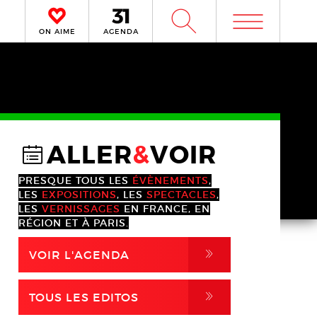
m
W
ON AIME
AGENDA
ALLER
&
VOIR
@
PRESQUE TOUS LES
ÉVÈNEMENTS
,
LES
EXPOSITIONS
, LES
SPECTACLES
,
LES
VERNISSAGES
EN FRANCE, EN
RÉGION ET À PARIS.
,
VOIR L'AGENDA
,
TOUS LES EDITOS