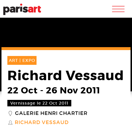
m
ART |
EXPO
Richard Vessaud
22 Oct
-
26 Nov 2011
Vernissage le 22 Oct 2011
GALERIE HENRI CHARTIER
_
RICHARD VESSAUD
S