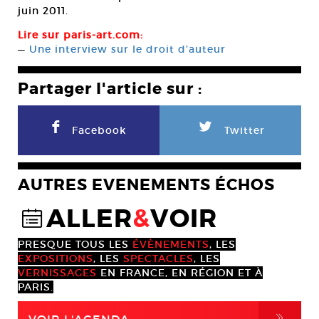
juin 2011.
Lire sur paris-art.com:
—
Une interview sur le droit d’auteur
Partager l'article sur :
F
L
Facebook
Twitter
AUTRES EVENEMENTS ÉCHOS
ALLER
&
VOIR
@
PRESQUE TOUS LES
ÉVÈNEMENTS
, LES
EXPOSITIONS
, LES
SPECTACLES
, LES
VERNISSAGES
EN FRANCE, EN RÉGION ET À
PARIS.
,