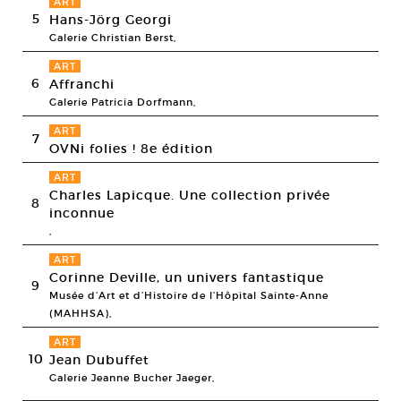
ART
5
Hans-Jörg Georgi
Galerie Christian Berst,
ART
6
Affranchi
Galerie Patricia Dorfmann,
ART
7
OVNi folies ! 8e édition
ART
Charles Lapicque. Une collection privée
8
inconnue
,
ART
Corinne Deville, un univers fantastique
9
Musée d’Art et d’Histoire de l’Hôpital Sainte-Anne
(MAHHSA),
ART
10
Jean Dubuffet
Galerie Jeanne Bucher Jaeger,