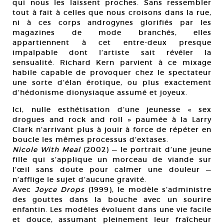
qui nous les laissent proches. Sans ressembler
tout à fait à celles que nous croisons dans la rue,
ni à ces corps androgynes glorifiés par les
magazines de mode branchés, elles
appartiennent à cet entre-deux presque
impalpable dont l’artiste sait révéler la
sensualité. Richard Kern parvient à ce mixage
habile capable de provoquer chez le spectateur
une sorte d’élan érotique, ou plus exactement
d’hédonisme dionysiaque assumé et joyeux.
Ici, nulle esthétisation d’une jeunesse « sex
drogues and rock and roll » paumée à la Larry
Clark n’arrivant plus à jouir à force de répéter en
boucle les mêmes processus d’extases.
Nicole With Meal
(2002) — le portrait d’une jeune
fille qui s’applique un morceau de viande sur
l’œil sans doute pour calmer une douleur —
n’afflige le sujet d’aucune gravité.
Avec
Joyce Drops
(1999), le modèle s’administre
des gouttes dans la bouche avec un sourire
enfantin. Les modèles évoluent dans une vie facile
et douce, assumant pleinement leur fraîcheur