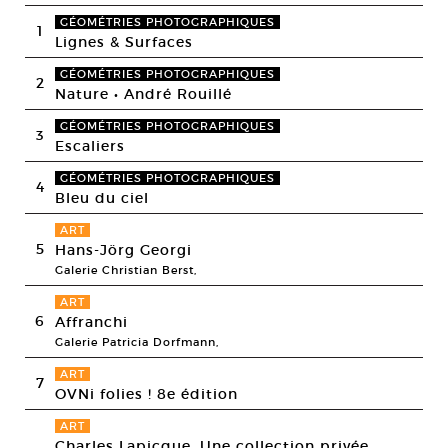
GÉOMÉTRIES PHOTOGRAPHIQUES
1
Lignes & Surfaces
GÉOMÉTRIES PHOTOGRAPHIQUES
2
Nature • André Rouillé
GÉOMÉTRIES PHOTOGRAPHIQUES
3
Escaliers
GÉOMÉTRIES PHOTOGRAPHIQUES
4
Bleu du ciel
ART
5
Hans-Jörg Georgi
Galerie Christian Berst,
ART
6
Affranchi
Galerie Patricia Dorfmann,
ART
7
OVNi folies ! 8e édition
ART
Charles Lapicque. Une collection privée