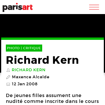
m
PHOTO |
CRITIQUE
Richard Kern
RICHARD KERN
S
Maxence Alcalde
P
12 Jan 2008
@
De jeunes filles assument une
nudité comme inscrite dans le cours