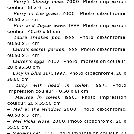
—
Kerry’s bloody nose
, 2000. Photo impression
couleur. 51 x 61 cm.
—
Kerry in the grass
, 2000.. Photo cibachrome.
40,50 x 51 cm
—
Kim and Joyce wave
, 1999. Photo impression
couleur. 40,50 x 51 cm.
—
Laura smokes pot
, 1999. Photo cibachrome.
40,50 x 51 cm.
—
Laura’s secret garden
, 1999. Photo cibachrome.
40,50 x 51 cm.
—
Lauren’s eggs
, 2002.. Photo impression couleur.
28 x 35,50 cm
—
Lucy in blue suit
, 1997.. Photo cibachrome. 28 x
35,50 cm
—
Lucy with head in toilet
, 1997.. Photo
impression couleur. 40,50 x 51 cm
—
Marissa in towel
, 1998.. Photo impression
couleur. 28 x 35,50 cm
—
Mel at the window
, 2000. Photo cibachrome.
40,50 x 51 cm.
—
Mel Picks Nose
, 2000. Photo cibachrome. 28 x
35,50 cm.
—
Megan’s cat
, 1998. Photo impression couleur. 28