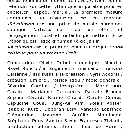
obsessionnelle du Boléro de Ravel, Olivier Dubois
rebondit sur cette rythmique imparable pour en
exploiter l’aspect martial. La première mesure
commence, la révolution est en marche.
«
Révolution
est une prise de parole humaine»
souligne l’artiste, car «seul un effort et
l’engagement total et réfléchi permettent à ce
trésor qu’est l’idée d’humanité de jaillir».
Révolution
est le premier volet du projet
Étude
critique pour un trompe-l’œil
.
Conception : Olivier Dubois / musique : Maurice
Ravel, Boléro / arrangements musicaux : François
Caffenne / assistant à la création : Cyril Accorsi /
création lumière : Patrick Riou / régie générale :
Séverine Combes / interprètes : Marie-Laure
Caradec, Marianne Descamps, Pascale Franco,
Sophie Gérard, Karine Girard, Carole Gomes,
Capucine Goust, Jung-Ae Kim, Soleil Koster,
Isabelle Kürzi, Deborah Lary, Vanessa Leprince,
Clémentine Maubon, Aurélie Mouilhade,
Stéphanie Pons, Sandra Savin, Francesca Ziviani /
production administration : Béatrice Horn /