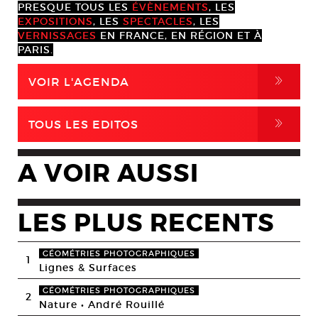
PRESQUE TOUS LES
ÉVÈNEMENTS
, LES
EXPOSITIONS
, LES
SPECTACLES
, LES
VERNISSAGES
EN FRANCE, EN RÉGION ET À
PARIS.
,
VOIR L'AGENDA
,
TOUS LES EDITOS
A VOIR AUSSI
LES PLUS RECENTS
GÉOMÉTRIES PHOTOGRAPHIQUES
1
Lignes & Surfaces
GÉOMÉTRIES PHOTOGRAPHIQUES
2
Nature • André Rouillé