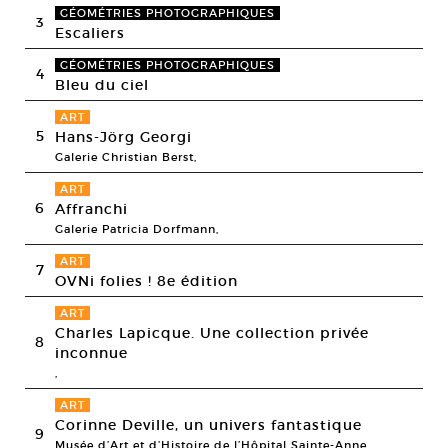
GÉOMÉTRIES PHOTOGRAPHIQUES
3
Escaliers
GÉOMÉTRIES PHOTOGRAPHIQUES
4
Bleu du ciel
ART
5
Hans-Jörg Georgi
Galerie Christian Berst,
ART
6
Affranchi
Galerie Patricia Dorfmann,
ART
7
OVNi folies ! 8e édition
ART
Charles Lapicque. Une collection privée
8
inconnue
,
ART
Corinne Deville, un univers fantastique
9
Musée d’Art et d’Histoire de l’Hôpital Sainte-Anne