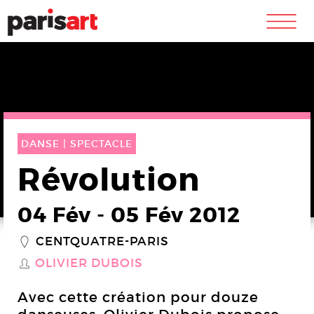
m
DANSE |
SPECTACLE
Révolution
04 Fév
-
05 Fév 2012
CENTQUATRE-PARIS
_
OLIVIER DUBOIS
S
Avec cette création pour douze