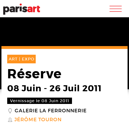
m
ART |
EXPO
Réserve
08 Juin
-
26 Juil 2011
Vernissage le 08 Juin 2011
GALERIE LA FERRONNERIE
_
JÉRÔME TOURON
S