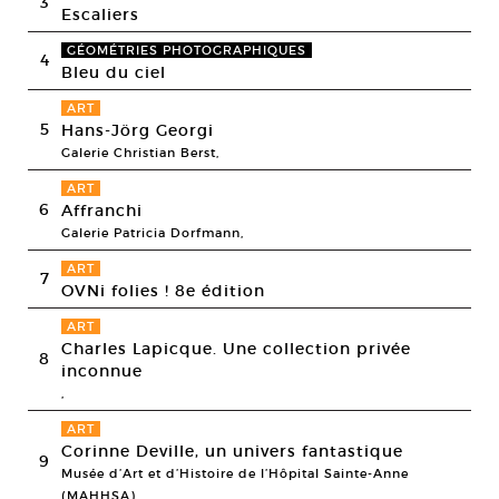
3
Escaliers
GÉOMÉTRIES PHOTOGRAPHIQUES
4
Bleu du ciel
ART
5
Hans-Jörg Georgi
Galerie Christian Berst,
ART
6
Affranchi
Galerie Patricia Dorfmann,
ART
7
OVNi folies ! 8e édition
ART
Charles Lapicque. Une collection privée
8
inconnue
,
ART
Corinne Deville, un univers fantastique
9
Musée d’Art et d’Histoire de l’Hôpital Sainte-Anne
(MAHHSA),