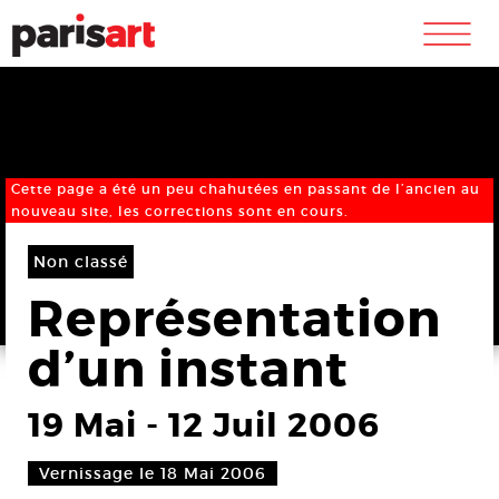
m
Cette page a été un peu chahutées en passant de l’ancien au
nouveau site, les corrections sont en cours.
Non classé
Représentation
d’un instant
19 Mai
-
12 Juil 2006
Vernissage le 18 Mai 2006