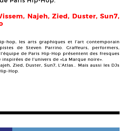
 de Paris Hip-Hop.
Wissem, Najeh, Zied, Duster, Sun7,
o
hip-hop, les arts graphiques et l’art contemporain
pistes de Steven Parrino. Graffeurs, performers,
r l’équipe de Paris Hip-Hop présentent des fresques
e inspirées de l’univers de «La Marque noire».
jeh, Zied, Duster, Sun7, L’Atlas… Mais aussi les DJs
 Hip-Hop.