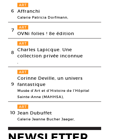
ART
6
Affranchi
Galerie Patricia Dorfmann,
ART
7
OVNi folies ! 8e édition
ART
Charles Lapicque. Une
8
collection privée inconnue
,
ART
Corinne Deville, un univers
9
fantastique
Musée d’Art et d’Histoire de l’Hôpital
Sainte-Anne (MAHHSA),
ART
10
Jean Dubuffet
Galerie Jeanne Bucher Jaeger,
NEWSLETTER