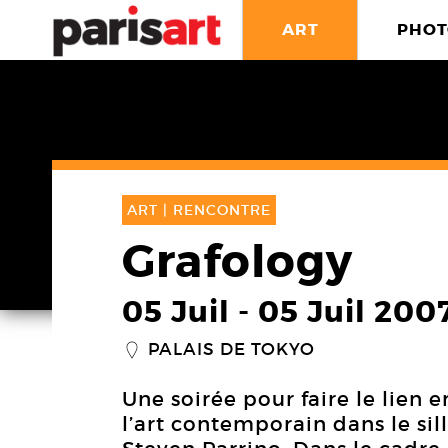
ART
PHOT
ART |
RENCONTRE
Grafology
05 Juil
-
05 Juil 200
PALAIS DE TOKYO
_
Une soirée pour faire le lien e
l’art contemporain dans le si