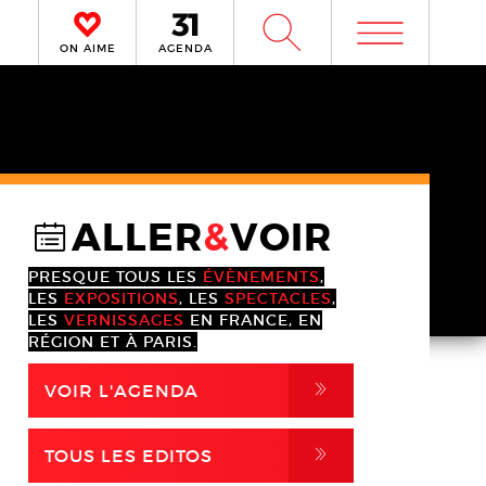
m
W
ON AIME
AGENDA
ALLER
&
VOIR
@
PRESQUE TOUS LES
ÉVÈNEMENTS
,
LES
EXPOSITIONS
, LES
SPECTACLES
,
LES
VERNISSAGES
EN FRANCE, EN
RÉGION ET À PARIS.
,
VOIR L'AGENDA
,
TOUS LES EDITOS