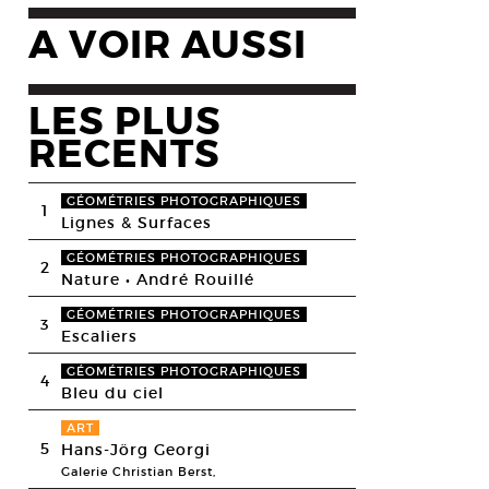
A VOIR AUSSI
LES PLUS
RECENTS
GÉOMÉTRIES PHOTOGRAPHIQUES
1
Lignes & Surfaces
GÉOMÉTRIES PHOTOGRAPHIQUES
2
Nature • André Rouillé
GÉOMÉTRIES PHOTOGRAPHIQUES
3
Escaliers
GÉOMÉTRIES PHOTOGRAPHIQUES
4
Bleu du ciel
ART
5
Hans-Jörg Georgi
Galerie Christian Berst,