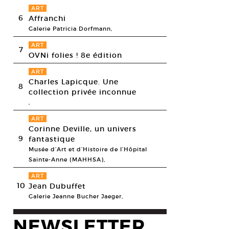
ART
6
Affranchi
Galerie Patricia Dorfmann,
ART
7
OVNi folies ! 8e édition
ART
Charles Lapicque. Une
8
collection privée inconnue
,
ART
Corinne Deville, un univers
9
fantastique
Musée d’Art et d’Histoire de l’Hôpital
Sainte-Anne (MAHHSA),
ART
10
Jean Dubuffet
Galerie Jeanne Bucher Jaeger,
NEWSLETTER