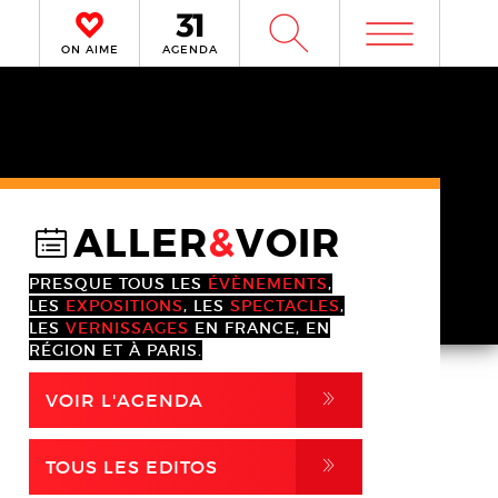
m
W
ON AIME
AGENDA
ALLER
&
VOIR
@
PRESQUE TOUS LES
ÉVÈNEMENTS
,
LES
EXPOSITIONS
, LES
SPECTACLES
,
LES
VERNISSAGES
EN FRANCE, EN
RÉGION ET À PARIS.
,
VOIR L'AGENDA
,
TOUS LES EDITOS