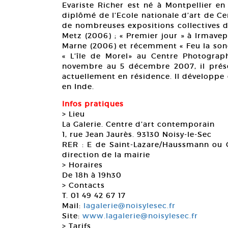
Evariste Richer est né à Montpellier en 1
diplômé de l’Ecole nationale d’art de Ce
de nombreuses expositions collectives do
Metz (2006) ; « Premier jour » à Irmavep
Marne (2006) et récemment « Feu la sonde
« L’île de Morel» au Centre Photograp
novembre au 5 décembre 2007, il prése
actuellement en résidence. Il développe
en Inde.
Infos pratiques
> Lieu
La Galerie. Centre d’art contemporain
1, rue Jean Jaurès. 93130 Noisy-le-Sec
RER : E de Saint-Lazare/Haussmann ou
direction de la mairie
> Horaires
De 18h à 19h30
> Contacts
T. 01 49 42 67 17
Mail:
lagalerie@noisylesec.fr
Site:
www.lagalerie@noisylesec.fr
> Tarifs