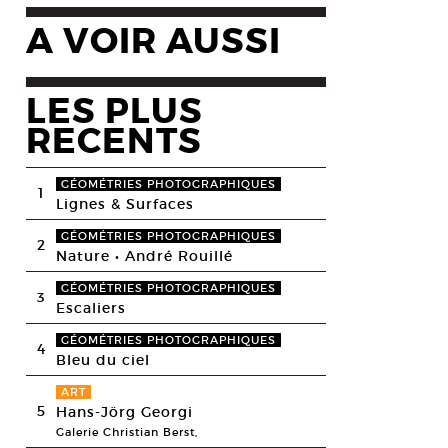
A VOIR AUSSI
LES PLUS
RECENTS
GÉOMÉTRIES PHOTOGRAPHIQUES
1
Lignes & Surfaces
GÉOMÉTRIES PHOTOGRAPHIQUES
2
Nature • André Rouillé
GÉOMÉTRIES PHOTOGRAPHIQUES
3
Escaliers
GÉOMÉTRIES PHOTOGRAPHIQUES
4
Bleu du ciel
ART
5
Hans-Jörg Georgi
Galerie Christian Berst,