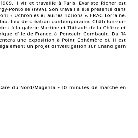
969. Il vit et travaille à Paris. Evariste Richer est
rgy-Pontoise (1994). Son travail a été présenté dans
nt « Uchronies et autres fictions », FRAC Lorraine,
lab, lieu de création contemporaine, Châtillon-sur-
 » à la galerie Martine et Thibault de la Châtre et
hique d’Ïle-de-France à Pontault Combault. Du 14
ntera une exposition à Point Éphémère où il est
 également un projet dinvestigation sur Chandigarh
 Gare du Nord/Magenta + 10 minutes de marche en