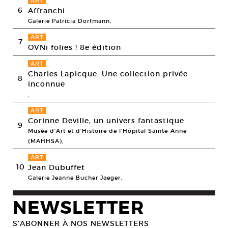
ART
6
Affranchi
Galerie Patricia Dorfmann,
ART
7
OVNi folies ! 8e édition
ART
Charles Lapicque. Une collection privée
8
inconnue
,
ART
Corinne Deville, un univers fantastique
9
Musée d’Art et d’Histoire de l’Hôpital Sainte-Anne
(MAHHSA),
ART
10
Jean Dubuffet
Galerie Jeanne Bucher Jaeger,
NEWSLETTER
S’ABONNER À NOS NEWSLETTERS