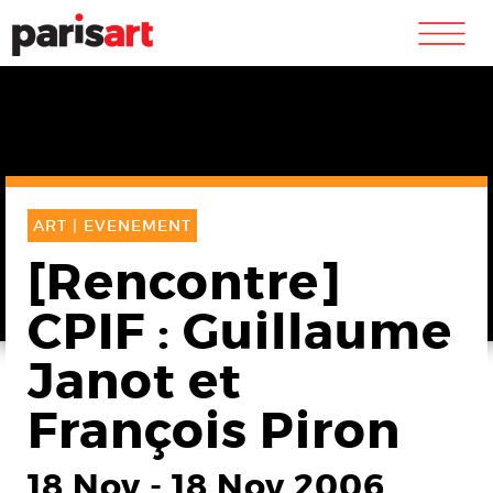
m
ART |
EVENEMENT
[Rencontre]
CPIF : Guillaume
Janot et
François Piron
18 Nov
-
18 Nov 2006