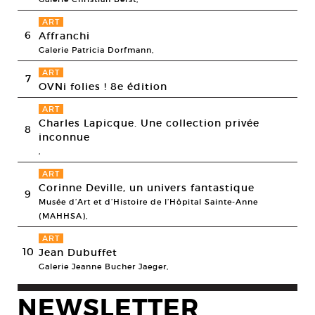
ART
6
Affranchi
Galerie Patricia Dorfmann,
ART
7
OVNi folies ! 8e édition
ART
Charles Lapicque. Une collection privée
8
inconnue
,
ART
Corinne Deville, un univers fantastique
9
Musée d’Art et d’Histoire de l’Hôpital Sainte-Anne
(MAHHSA),
ART
10
Jean Dubuffet
Galerie Jeanne Bucher Jaeger,
NEWSLETTER