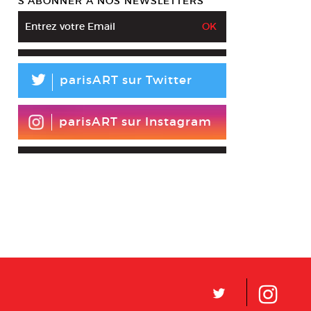
S’ABONNER À NOS NEWSLETTERS
L
parisART sur Twitter
parisART sur Instagram
L