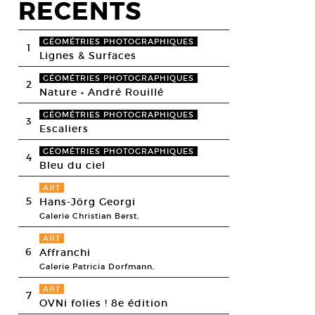
RECENTS
GÉOMÉTRIES PHOTOGRAPHIQUES
1
Lignes & Surfaces
GÉOMÉTRIES PHOTOGRAPHIQUES
2
Nature • André Rouillé
GÉOMÉTRIES PHOTOGRAPHIQUES
3
Escaliers
GÉOMÉTRIES PHOTOGRAPHIQUES
4
Bleu du ciel
ART
5
Hans-Jörg Georgi
Galerie Christian Berst,
ART
6
Affranchi
Galerie Patricia Dorfmann,
ART
7
OVNi folies ! 8e édition