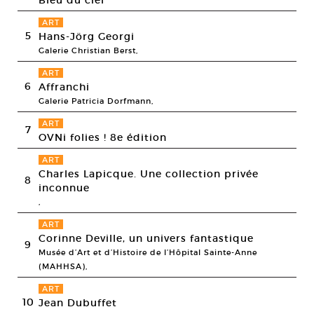
Bleu du ciel
ART
5
Hans-Jörg Georgi
Galerie Christian Berst,
ART
6
Affranchi
Galerie Patricia Dorfmann,
ART
7
OVNi folies ! 8e édition
ART
Charles Lapicque. Une collection privée
8
inconnue
,
ART
Corinne Deville, un univers fantastique
9
Musée d’Art et d’Histoire de l’Hôpital Sainte-Anne
(MAHHSA),
ART
10
Jean Dubuffet