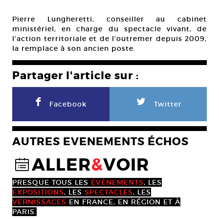
Pierre Lungheretti, conseiller au cabinet
ministériel, en charge du spectacle vivant, de
l’action territoriale et de l’outremer depuis 2009,
la remplace à son ancien poste.
Partager l'article sur :
F
L
Facebook
Twitter
AUTRES EVENEMENTS ÉCHOS
ALLER
&
VOIR
@
PRESQUE TOUS LES
ÉVÈNEMENTS
, LES
EXPOSITIONS
, LES
SPECTACLES
, LES
VERNISSAGES
EN FRANCE, EN RÉGION ET À
PARIS.