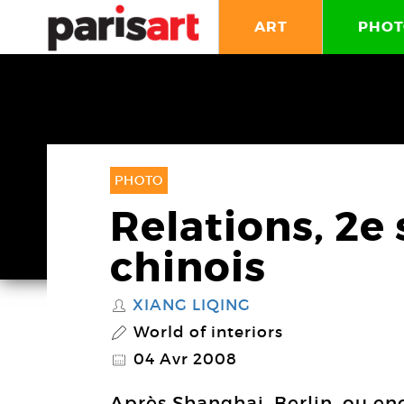
ART
PHOT
PHOTO
Relations, 2e 
chinois
XIANG LIQING
S
World of interiors
P
04 Avr 2008
@
Après Shanghai, Berlin, ou en