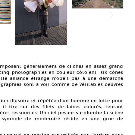
omposent généralement de clichés en assez grand
 cinq photographies en couleur côtoient six cônes
tte alliance étrange n’obéit pas à une démarche
ographies sont à voir comme de véritables oeuvres
tion illusoire et répétée d’un homme en lutte pour
il tire sur des filets de laines colorés, tentant
ières ressources. Un ciel pesant surplombe la scène
e symbole de modernité réside en une grue de
ulptural en tension est utilisée par l’artiste dans