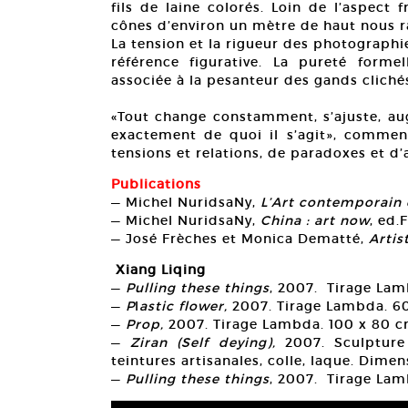
fils de laine colorés. Loin de l’aspect
cônes d’environ un mètre de haut nous ra
La tension et la rigueur des photographi
référence figurative. La pureté form
associée à la pesanteur des gands clich
«Tout change constamment, s’ajuste, au
exactement de quoi il s’agit», commen
tensions et relations, de paradoxes et d’
Publications
— Michel NuridsaNy,
L’Art contemporain 
— Michel NuridsaNy,
China : art now
, ed.
— José Frèches et Monica Dematté,
Artis
Xiang Liqing
—
Pulling these things
, 2007. Tirage Lam
—
P
l
astic flower,
2007. Tirage Lambda. 6
—
Prop,
2007. Tirage Lambda. 100 x 80 
—
Ziran (Self deying),
2007. Sculpture /
teintures artisanales, colle, laque. Dim
—
Pulling these things
, 2007. Tirage Lam