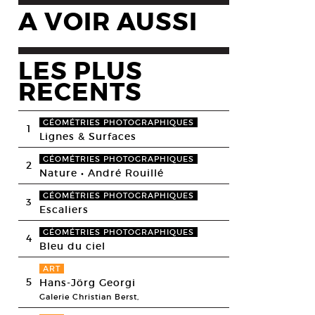
A VOIR AUSSI
LES PLUS
RECENTS
GÉOMÉTRIES PHOTOGRAPHIQUES
1
Lignes & Surfaces
GÉOMÉTRIES PHOTOGRAPHIQUES
2
Nature • André Rouillé
GÉOMÉTRIES PHOTOGRAPHIQUES
3
Escaliers
GÉOMÉTRIES PHOTOGRAPHIQUES
4
Bleu du ciel
ART
5
Hans-Jörg Georgi
Galerie Christian Berst,