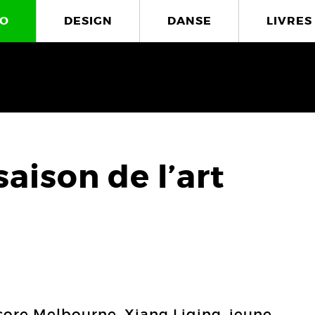
O
DESIGN
DANSE
LIVRES
saison de l’art
core Melbourne, Xiang Liqing, jeune