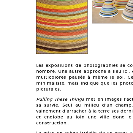
Les expositions de photographies se c
nombre. Une autre approche a lieu ici,
multicolores pausés à même le sol. Ce
minimaliste, mais indique que les phot
picturales.
Pulling These Things
met en images l’ac
sa survie. Seul au milieu d’un champ, 
vainement d’arracher à la terre ses dern
et englobe au loin une ville dont l
construction..
La mise en scène irréelle de ce corps sc