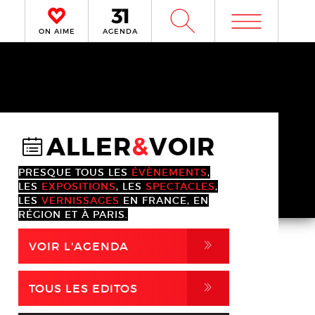
m
W
ON AIME
AGENDA
ALLER
&
VOIR
@
PRESQUE TOUS LES
ÉVÈNEMENTS
,
LES
EXPOSITIONS
, LES
SPECTACLES
,
LES
VERNISSAGES
EN FRANCE, EN
RÉGION ET À PARIS.
,
VOIR L'AGENDA
,
TOUS LES EDITOS