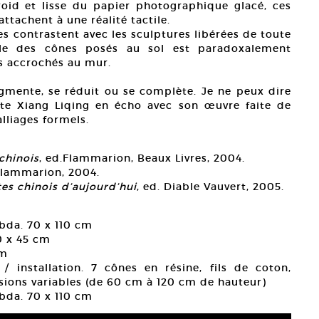
 froid et lisse du papier photographique glacé, ces
ttachent à une réalité tactile.
es contrastent avec les sculptures libérées de toute
elle des cônes posés au sol est paradoxalement
és accrochés au mur.
gmente, se réduit ou se complète. Je ne peux dire
te Xiang Liqing en écho avec son œuvre faite de
alliages formels.
chinois
, ed.Flammarion, Beaux Livres, 2004.
Flammarion, 2004.
tes chinois d’aujourd’hui
, ed. Diable Vauvert, 2005.
bda. 70 x 110 cm
0 x 45 cm
cm
 installation. 7 cônes en résine, fils de coton,
ensions variables (de 60 cm à 120 cm de hauteur)
bda. 70 x 110 cm