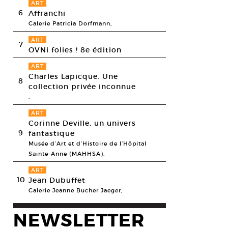
ART
6
Affranchi
Galerie Patricia Dorfmann,
ART
7
OVNi folies ! 8e édition
ART
Charles Lapicque. Une
8
collection privée inconnue
,
ART
Corinne Deville, un univers
9
fantastique
Musée d’Art et d’Histoire de l’Hôpital
Sainte-Anne (MAHHSA),
ART
10
Jean Dubuffet
Galerie Jeanne Bucher Jaeger,
NEWSLETTER