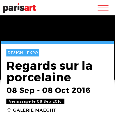
m
DESIGN |
EXPO
Regards sur la
porcelaine
08 Sep
-
08 Oct 2016
Vernissage le 08 Sep 2016
GALERIE MAEGHT
_