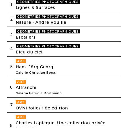
GÉOMÉTRIES PHOTOGRAPHIQUES
1
Lignes & Surfaces
GÉOMÉTRIES PHOTOGRAPHIQUES
2
Nature • André Rouillé
GÉOMÉTRIES PHOTOGRAPHIQUES
3
Escaliers
GÉOMÉTRIES PHOTOGRAPHIQUES
4
Bleu du ciel
ART
5
Hans-Jörg Georgi
Galerie Christian Berst,
ART
6
Affranchi
Galerie Patricia Dorfmann,
ART
7
OVNi folies ! 8e édition
ART
Charles Lapicque. Une collection privée
8