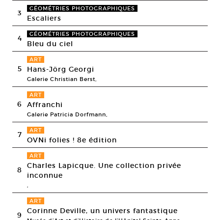
GÉOMÉTRIES PHOTOGRAPHIQUES
3
Escaliers
GÉOMÉTRIES PHOTOGRAPHIQUES
4
Bleu du ciel
ART
5
Hans-Jörg Georgi
Galerie Christian Berst,
ART
6
Affranchi
Galerie Patricia Dorfmann,
ART
7
OVNi folies ! 8e édition
ART
Charles Lapicque. Une collection privée
8
inconnue
,
ART
Corinne Deville, un univers fantastique
9