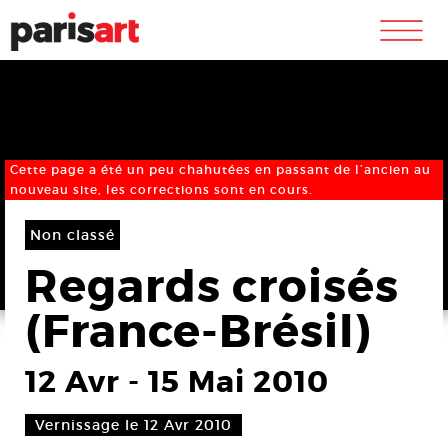
m
Cette page a été un peu chahutées en passant de l’ancien au
nouveau site, les corrections sont en cours.
Non classé
Regards croisés
(France-Brésil)
12 Avr
-
15 Mai 2010
Vernissage le 12 Avr 2010