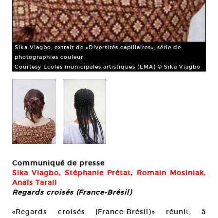
Sika Viagbo, extrait de «Diversités capillaires», série de
Sik
photographies couleur
ph
gbo
Courtesy Ecoles municipales artistiques (EMA) © Sika Viagbo
Cou
Communiqué de presse
Sika Viagbo, Stéphanie Prétat, Romain Mosiniak,
Anaïs Tarall
Regards croisés (France-Brésil)
«Regards croisés (France-Brésil)» réunit, à