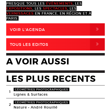
PRESQUE TOUS LES
ÉVÈNEMENTS
, LES
EXPOSITIONS
, LES
SPECTACLES
, LES
VERNISSAGES
EN FRANCE, EN RÉGION ET À
PARIS.
,
VOIR L'AGENDA
,
TOUS LES EDITOS
A VOIR AUSSI
LES PLUS RECENTS
GÉOMÉTRIES PHOTOGRAPHIQUES
1
Lignes & Surfaces
GÉOMÉTRIES PHOTOGRAPHIQUES
2
Nature • André Rouillé