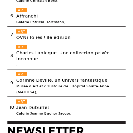
Galerie Christian Berst,
ART
6
Affranchi
Galerie Patricia Dorfmann,
ART
7
OVNi folies ! 8e édition
ART
Charles Lapicque. Une collection privée
8
inconnue
,
ART
Corinne Deville, un univers fantastique
9
Musée d’Art et d’Histoire de l’Hôpital Sainte-Anne
(MAHHSA),
ART
10
Jean Dubuffet
Galerie Jeanne Bucher Jaeger,
NEWSLETTER