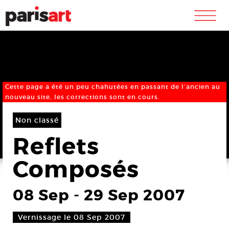
m
Cette page a été un peu chahutées en passant de l’ancien au
nouveau site, les corrections sont en cours.
Non classé
Reflets
Composés
08 Sep
-
29 Sep 2007
Vernissage le 08 Sep 2007