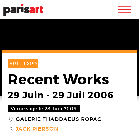
m
ART |
EXPO
Recent Works
29 Juin
-
29 Juil 2006
Vernissage le 28 Juin 2006
GALERIE THADDAEUS ROPAC
_
JACK PIERSON
S