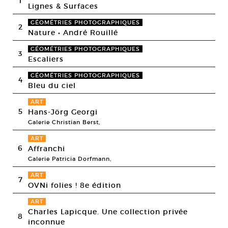
1
Lignes & Surfaces
GÉOMÉTRIES PHOTOGRAPHIQUES
2
Nature • André Rouillé
GÉOMÉTRIES PHOTOGRAPHIQUES
3
Escaliers
GÉOMÉTRIES PHOTOGRAPHIQUES
4
Bleu du ciel
ART
5
Hans-Jörg Georgi
Galerie Christian Berst,
ART
6
Affranchi
Galerie Patricia Dorfmann,
ART
7
OVNi folies ! 8e édition
ART
Charles Lapicque. Une collection privée
8
inconnue