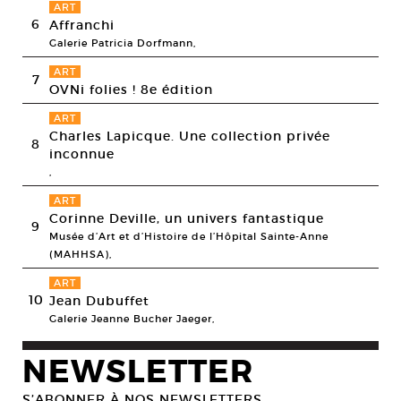
ART
6
Affranchi
Galerie Patricia Dorfmann,
ART
7
OVNi folies ! 8e édition
ART
Charles Lapicque. Une collection privée
8
inconnue
,
ART
Corinne Deville, un univers fantastique
9
Musée d’Art et d’Histoire de l’Hôpital Sainte-Anne
(MAHHSA),
ART
10
Jean Dubuffet
Galerie Jeanne Bucher Jaeger,
NEWSLETTER
S’ABONNER À NOS NEWSLETTERS