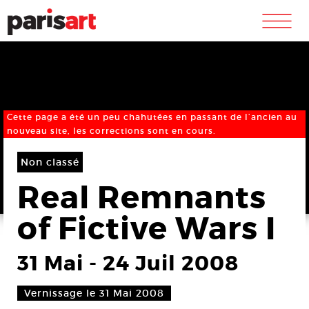
m
Cette page a été un peu chahutées en passant de l’ancien au
nouveau site, les corrections sont en cours.
Non classé
Real Remnants
of Fictive Wars I
31 Mai
-
24 Juil 2008
Vernissage le 31 Mai 2008