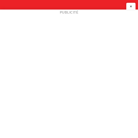
×
NEWSLETTER
PUBLICITÉ
L
A PROPOS
PLAN MEDIA
PARTENAIRES
CONTACT
© 2026 copyright