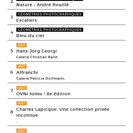
2
Nature • André Rouillé
GÉOMÉTRIES PHOTOGRAPHIQUES
3
Escaliers
GÉOMÉTRIES PHOTOGRAPHIQUES
4
Bleu du ciel
ART
5
Hans-Jörg Georgi
Galerie Christian Berst,
ART
6
Affranchi
Galerie Patricia Dorfmann,
ART
7
OVNi folies ! 8e édition
ART
Charles Lapicque. Une collection privée
8
inconnue
,
ART