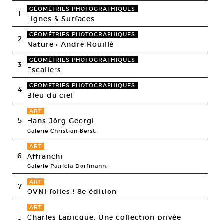
GÉOMÉTRIES PHOTOGRAPHIQUES
1
Lignes & Surfaces
GÉOMÉTRIES PHOTOGRAPHIQUES
2
Nature • André Rouillé
GÉOMÉTRIES PHOTOGRAPHIQUES
3
Escaliers
GÉOMÉTRIES PHOTOGRAPHIQUES
4
Bleu du ciel
ART
5
Hans-Jörg Georgi
Galerie Christian Berst,
ART
6
Affranchi
Galerie Patricia Dorfmann,
ART
7
OVNi folies ! 8e édition
ART
Charles Lapicque. Une collection privée