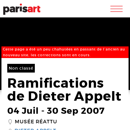
m
Cette page a été un peu chahutées en passant de l’ancien au
nouveau site, les corrections sont en cours.
Non classé
Ramifications
de Dieter Appelt
04 Juil
-
30 Sep 2007
MUSÉE RÉATTU
_