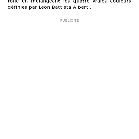
toile en mélangeant les quatre vraies couleurs
définies par Leon Battista Alberti.
PUBLICITÉ