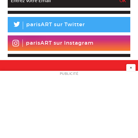
L
parisART sur Twitter
parisART sur Instagram
×
NEWSLETTER
PUBLICITÉ
L