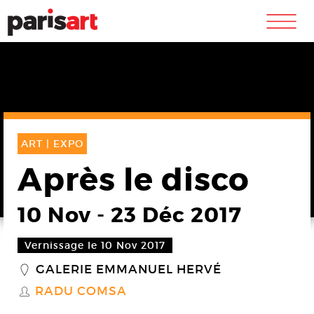
m
ART |
EXPO
Après le disco
10 Nov
-
23 Déc 2017
Vernissage le 10 Nov 2017
GALERIE EMMANUEL HERVÉ
_
RADU COMSA
S