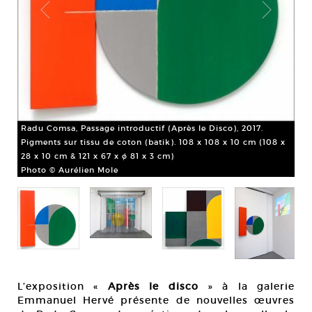
Rad
mai
Pho
Radu Comsa, Passage introductif (Après le Disco), 2017.
Pigments sur tissu de coton (batik). 108 x 108 x 10 cm (108 x
28 x 10 cm & 121 x 67 x ø 81 x 3 cm)
Photo © Aurélien Mole
e
L’exposition «
Après le disco
» à la galerie
Emmanuel Hervé présente de nouvelles œuvres