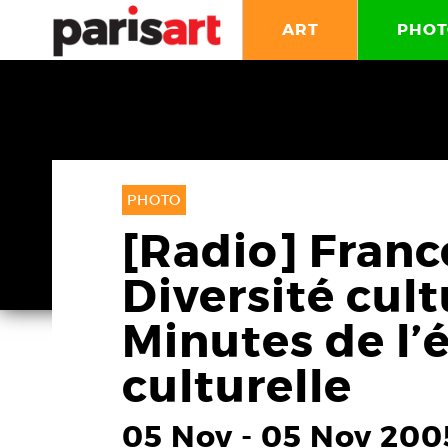
ART
PHOT
PHOTO
[Radio] France
Diversité cult
Minutes de l
culturelle
05 Nov
-
05 Nov 200