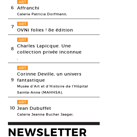
ART
6
Affranchi
Galerie Patricia Dorfmann,
ART
7
OVNi folies ! 8e édition
ART
Charles Lapicque. Une
8
collection privée inconnue
,
ART
Corinne Deville, un univers
9
fantastique
Musée d’Art et d’Histoire de l’Hôpital
Sainte-Anne (MAHHSA),
ART
10
Jean Dubuffet
Galerie Jeanne Bucher Jaeger,
NEWSLETTER