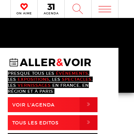
m
W
ON AIME
AGENDA
ALLER
&
VOIR
@
PRESQUE TOUS LES
ÉVÈNEMENTS
,
LES
EXPOSITIONS
, LES
SPECTACLES
,
LES
VERNISSAGES
EN FRANCE, EN
RÉGION ET À PARIS.
,
VOIR L'AGENDA
,
TOUS LES EDITOS