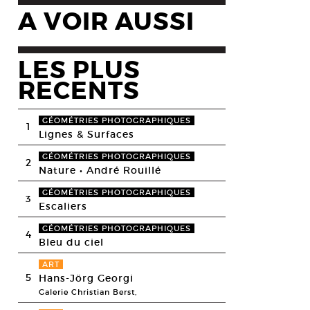
A VOIR AUSSI
LES PLUS
RECENTS
GÉOMÉTRIES PHOTOGRAPHIQUES
1
Lignes & Surfaces
GÉOMÉTRIES PHOTOGRAPHIQUES
2
Nature • André Rouillé
GÉOMÉTRIES PHOTOGRAPHIQUES
3
Escaliers
GÉOMÉTRIES PHOTOGRAPHIQUES
4
Bleu du ciel
ART
5
Hans-Jörg Georgi
Galerie Christian Berst,